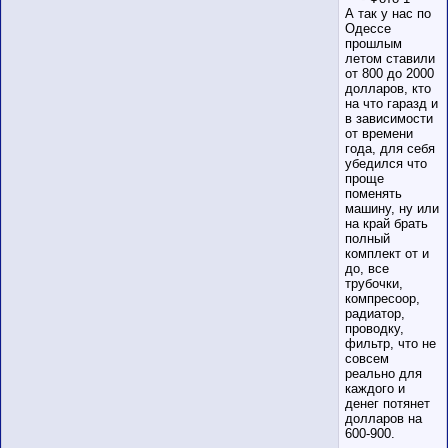
А так у нас по
Одессе
прошлым
летом ставили
от 800 до 2000
долларов, кто
на что гаразд и
в зависимости
от времени
года, для себя
убедился что
проще
поменять
машину, ну или
на край брать
полный
комплект от и
до, все
трубочки,
компресоор,
радиатор,
проводку,
фильтр, что не
совсем
реально для
каждого и
денег потянет
долларов на
600-900.