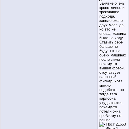
Занятие очень
кропотливое и
требующие
подхода,
заняло около
двух месяцев,
но это не
спеша, машина
была на ходу.
Ставить себе
больше не
буду, т.к. на
обеих машинах
после зимы
почему-то
вышел фреон,
отсутствует
салонный
фильтр, хотя
можно
подобрать, но
тогда тяга
карлсона
ухудьшается,
почему-то
потели окна,
проблему не
решил