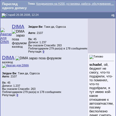
Перегляд
Тема
:
Кондиционер на H200, установка, работа, обслуживание ...
одного допису
26.08.2008, 12:24
#
6
DIMA
Звідки Ви
: Таки да, Одесса
Авто
: 2107
Вік: 45
Дописи: 1.237
Вы сказали Спасибо: 263
вазовод
Поблагодарили 279 раз(а) в 178 сообщениях
Репутація:
0
DIMA
вазовод
schadel
, ой,
бюджет не
смогу, что-то
Звідки Ви
: Таки да, Одесса
подарили, что-
Авто
: 2107
то поменял,
Вік: 45
что-то
Дописи: 1.237
подобрали, я
Вы сказали Спасибо: 263
тут имею кой-
Поблагодарили 279 раз(а) в 178 сообщениях
Репутація:
0
какое
отношение к
автозапчастям,
посему
бесполезно
денег считать.