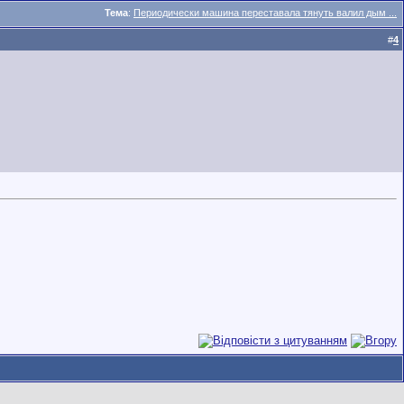
Тема
:
Периодически машина переставала тянуть валил дым ...
#
4