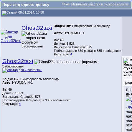
Перегляд одного допису
Тема
:
Металический стук в рулевой колонке.
08.01.2014, 18:50
Звідки Ви
: Симферополь Александр
Ghost32taxi
Авто
: HYUNDAI Н-1
Вік: 49
Дописи: 1.523
Заблокирован
Вы сказали Спасибо: 575
Поблагодарили 679 раз(а) в 335 сообщениях
Репутація:
4
Ghost32taxi
Мета
Заблокирован
стук 
руле
коло
Звідки Ви
: Симферополь Александр
Авто
: HYUNDAI Н-1
Цитат
Доп
Вік: 49
Дописи: 1.523
ди
Вы сказали Спасибо: 575
Поблагодарили 679 раз(а) в 335 сообщениях
Репутація:
4
ша
ник
при
изн
по