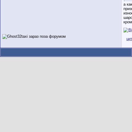
а ка
приз
изно
шар
кром