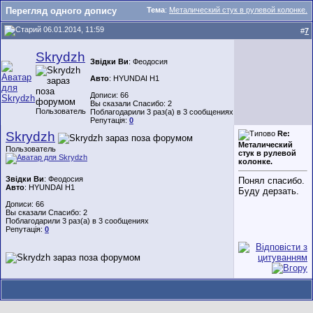
Перегляд одного допису
Тема
:
Металический стук в рулевой колонке.
06.01.2014, 11:59
#
7
Skrydzh
Звідки Ви
: Феодосия
Авто
: HYUNDAI H1
Дописи: 66
Вы сказали Спасибо: 2
Пользователь
Поблагодарили 3 раз(а) в 3 сообщениях
Репутація:
0
Skrydzh
Re:
Металический
Пользователь
стук в рулевой
колонке.
Звідки Ви
: Феодосия
Понял спасибо.
Авто
: HYUNDAI H1
Буду дерзать.
Дописи: 66
Вы сказали Спасибо: 2
Поблагодарили 3 раз(а) в 3 сообщениях
Репутація:
0