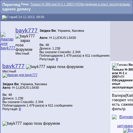
Перегляд
Тема
:
Только Н-300 или Н-1 с 2007+!!!Обсуждения и опыт эксплуатации.
одного допису
24.12.2013, 08:56
bayk777
Звідки Ви
: Украина, Каховка
Авто
: Н-1;LEXUS LS430
Вік: 48
Дописи: 1.238
Вы сказали Спасибо: 2.344
Местный
Поблагодарили 1.479 раз(а) в 611 сообщениях
Репутація:
0
bayk777
Re
Только Н-30
Местный
или Н-1 с
2007+!!!
Обсуждения
опыт
Звідки Ви
: Украина, Каховка
эксплуатаци
Авто
: Н-1;LEXUS LS430
Вік: 48
Валера(Каб
Дописи: 1.238
говорил чт
Вы сказали Спасибо: 2.344
есть сажев
Поблагодарили 1.479 раз(а) в 611 сообщениях
фильтр.
Репутація:
0