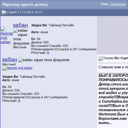
Перегляд одного допису
Тема
:
Сцепление
17.12.2013, 15:17
кабан
Звідки Ви
: Тайланд Паттайя
Авто
: ишак
Вік: 54
Дописи: 520
Вы сказали Спасибо: 224
Местный
Поблагодарили 513 раз(а) в 247 сообщениях
Репутація:
0
кабан
Re: Сце
Местный
Славиан вам в п
______________
БЫЛ В ЗАПОРО
Звідки Ви
: Тайланд Паттайя
ПОНРАВИЛОСЬ!
Авто
: ишак
Днепр,стол,ш
Вік: 54
стол,аукцион,п
Дописи: 520
всё видел и уху 
Вы сказали Спасибо: 224
спасибо!!!Вчер
Поблагодарили 513 раз(а) в 247 сообщениях
Репутація:
0
и Салобайка,в
сила!!!!!Был в 
познакомился 
Hortonom.Был 
Бориславе,нам
жить..