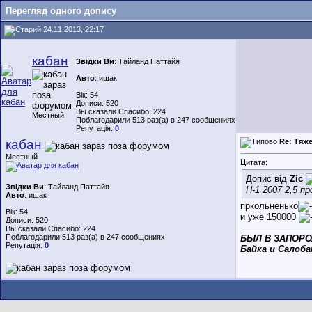
Перегляд одного допису
24.11.2013, 22:17
кабан
Звідки Ви
: Тайланд Паттайя
Авто
: ишак
Вік: 54
Дописи: 520
Вы сказали Спасибо: 224
Местный
Поблагодарили 513 раз(а) в 247 сообщениях
Репутація:
0
кабан
Re: Тяж
Местный
Цитата:
Допис від
Zic
Звідки Ви
: Тайланд Паттайя
Н-1 2007 2,5 пр
Авто
: ишак
пркольненько
Вік: 54
и уже 150000
Дописи: 520
______________
Вы сказали Спасибо: 224
Поблагодарили 513 раз(а) в 247 сообщениях
БЫЛ В ЗАПОРОЖ
Репутація:
0
Байка и Салоба