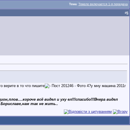
Тема
:
Тяжело включается 1-я передача
#
5
то верите в то что пишите
?у мну машина 2011г
ов....короче всё видел и уху ел!!!спасибо!!!Вчера видел
 Бориславе,нам так не жить..