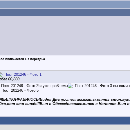
ело включается 1-я передача
обег 60,000
!и уже проблемы
.вы сами-
____
ЬЕ!ПОНРАВИЛОСЬ!Видел Днепр,стол,шахматы,опять стол,аукцион,пл
йка,вот это сила!!!!!Был в Одессе!познакомился с Hortonom.Был в