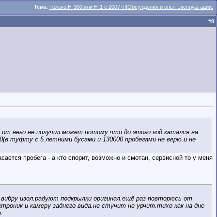
Тема
:
Только Н-300 или Н-1 с 2007+!!!Обсуждения и опыт эксплуатации.
#
8
 от него не получил.может потому что до этого год катался на
0(в туфту с 5 летними бусами и 130000 пробегами не верю.и не
сается пробега - а кто спорит, возможно и смотан, сервисной то у меня
 вибру изол.радуют подкрылки оригинал.ещё раз повторюсь от
троник и камеру заднего вида.не стучит не урчит.тихо как на дне
.