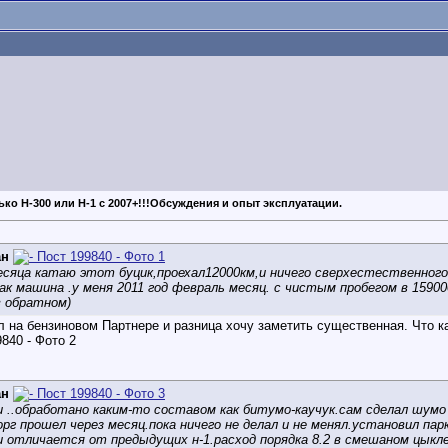
ько Н-300 или Н-1 с 2007+!!!Обсуждения и опыт эксплуатации.
ан
сяца катаю этот буцик,проехал12000км,и ничего сверхестественного
ак машина .у меня 2011 год февраль месяц. с чистым пробегом в 15900
в обратном)
л на бензиновом Партнере и разница хочу заметить существенная. Что ка
ан
 ..обработано каким-то составом как битумо-каучук.сам сделал шумо
г прошел через месяц.пока ничего не делал и не менял.установил парк
и отличается от предыдущих н-1.расход порядка 8.2 в смешаном цыкле