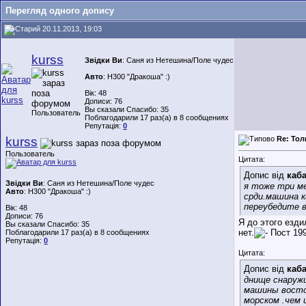
Перегляд одного допису
20.11.2013, 19:03
kurss
Звідки Ви
: Саня из Нетешина/Поле чудес
Авто
: H300 "Дракоша" :)
Вік: 48
Дописи: 76
Вы сказали Спасибо: 35
Пользователь
Поблагодарили 17 раз(а) в 8 сообщениях
Репутація:
0
kurss
Re: Тол
Пользователь
Цитата:
Допис від
каб
Звідки Ви
: Саня из Нетешина/Поле чудес
я тоже три ме
Авто
: H300 "Дракоша" :)
срди.машина к
переубедите 
Вік: 48
Дописи: 76
Я до этого езди
Вы сказали Спасибо: 35
нет.
Поблагодарили 17 раз(а) в 8 сообщениях
Репутація:
0
Цитата:
Допис від
каб
днище снаружи
машины востор
морском .чем 