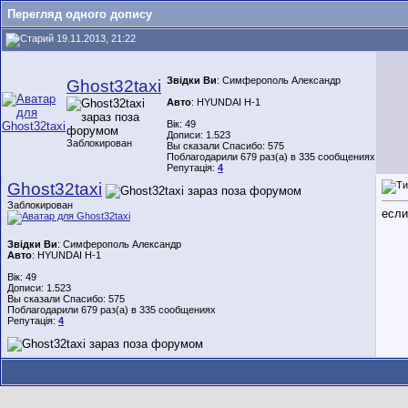
Перегляд одного допису
19.11.2013, 21:22
Звідки Ви
: Симферополь Александр
Ghost32taxi
Авто
: HYUNDAI Н-1
Вік: 49
Дописи: 1.523
Заблокирован
Вы сказали Спасибо: 575
Поблагодарили 679 раз(а) в 335 сообщениях
Репутація:
4
Ghost32taxi
Заблокирован
если
Звідки Ви
: Симферополь Александр
Авто
: HYUNDAI Н-1
Вік: 49
Дописи: 1.523
Вы сказали Спасибо: 575
Поблагодарили 679 раз(а) в 335 сообщениях
Репутація:
4