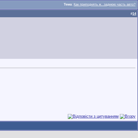
Тема
:
Как приподнять ж...заднюю часть авто?
#
14