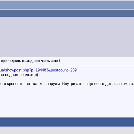
к приподнять ж...заднюю часть авто?
d.ua/showpost.php?p=194483&postcount=259
но поднял неплохо)))
_____
его крепость, но только снаружи. Внутри это чаще всего детская комната