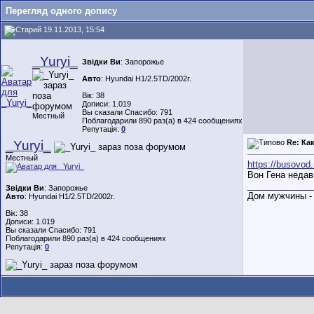
Перегляд одного допису
19.11.2013, 15:54
_Yuryi_
Звідки Ви
: Запорожье
Авто
: Hyundai H1/2.5TD/2002г.
Вік: 38
Дописи: 1.019
Вы сказали Спасибо: 791
Местный
Поблагодарили 890 раз(а) в 424 сообщениях
Репутація:
0
_Yuryi_
Re: Ка
Местный
https://busovo
Вон Гена недав
_____________
Звідки Ви
: Запорожье
Дом мужчины - 
Авто
: Hyundai H1/2.5TD/2002г.
Вік: 38
Дописи: 1.019
Вы сказали Спасибо: 791
Поблагодарили 890 раз(а) в 424 сообщениях
Репутація:
0