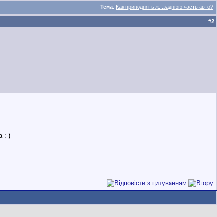
Тема
:
Как приподнять ж...заднюю часть авто?
#
2
 :-)