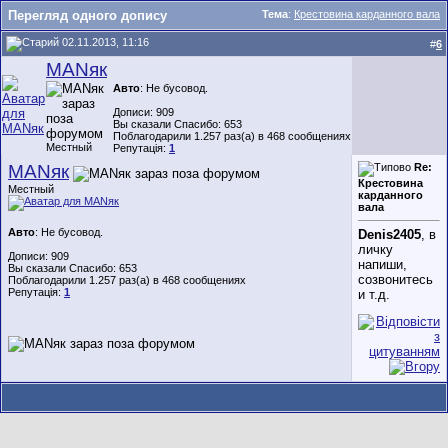
Перегляд одного допису
Тема
:
Крестовина карданного вала
02.11.2013, 11:16
#
6
MANяк
Авто
: Не бусовод.
Дописи: 909
Вы сказали Спасибо: 653
Поблагодарили 1.257 раз(а) в 468 сообщениях
Местный
Репутація:
1
MANяк
Re:
Крестовина
Местный
карданного
вала
Авто
: Не бусовод.
Denis2405
, в
личку
Дописи: 909
напиши,
Вы сказали Спасибо: 653
созвонитесь
Поблагодарили 1.257 раз(а) в 468 сообщениях
Репутація:
1
и т.д.