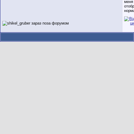
меня
отоб
норм