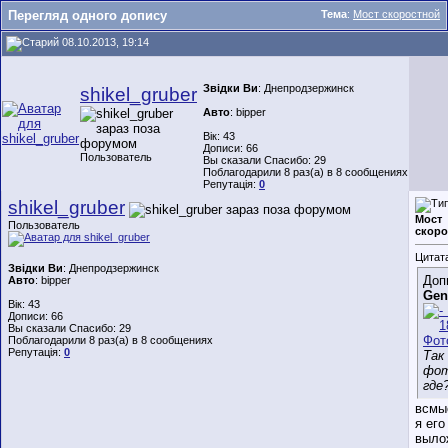
Перегляд одного допису
Тема
:
Мост скоростной
08.10.2013, 19:14
Звідки Ви
: Днепродзержинск
shikel_gruber
Авто
: bipper
Вік: 43
Дописи: 66
Пользователь
Вы сказали Спасибо: 29
Поблагодарили 8 раз(а) в 8 сообщениях
Репутація:
0
shikel_gruber
Мост
Пользователь
скоро
Цитат
Звідки Ви
: Днепродзержинск
Доп
Авто
: bipper
Gen
Вік: 43
Дописи: 66
Вы сказали Спасибо: 29
Поблагодарили 8 раз(а) в 8 сообщениях
Репутація:
0
Так
фот
где
всмыс
я его
выло