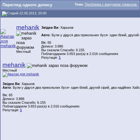
Перегляд одного допису
Тема
:
Проблема с вакуумом тормозов.
22.05.2013, 20:00
mehanik
Звідки Ви
: Харьков
Авто
: Були у дідуся два прикольних буся- один білий, другий 
Вік: 65
Дописи: 3.886
Вы сказали Спасибо: 6.155
Местный
Поблагодарили 3.653 раз(а) в 2.016 сообщениях
Репутація:
1
mehanik
Местный
Звідки Ви
: Харьков
Авто
: Були у дідуся два прикольних буся- один білий, другий сірий, два надійних Хайс
Вік: 65
Дописи: 3.886
Вы сказали Спасибо: 6.155
Поблагодарили 3.653 раз(а) в 2.016 сообщениях
Репутація:
1