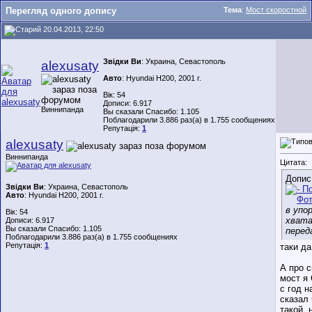
Перегляд одного допису
Тема
:
Мост скоростной
20.04.2013, 22:50
Звідки Ви
: Украина, Севастополь
alexusaty
Авто
: Hyundai H200, 2001 г.
Вік: 54
Дописи: 6.917
Виннипанда
Вы сказали Спасибо: 1.105
Поблагодарили 3.886 раз(а) в 1.755 сообщениях
Репутація:
1
alexusaty
Виннипанда
Цитата:
Допис
Звідки Ви
: Украина, Севастополь
Авто
: Hyundai H200, 2001 г.
в упор
Вік: 54
хвата
Дописи: 6.917
Вы сказали Спасибо: 1.105
перед
Поблагодарили 3.886 раз(а) в 1.755 сообщениях
Репутація:
1
таки да.
А про 
мост я
с год н
сказал
такой, 