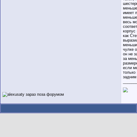
шестер
меньше
имеет 
меньше
весь мо
соотве
корпус 
как Сте
вырази
меньши
чулке о
он не з
за мен
размеро
если м
только
задним
______