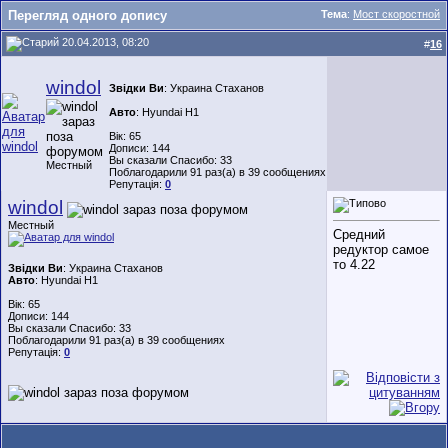
Перегляд одного допису
Тема
:
Мост скоростной
20.04.2013, 08:20
#
16
windol
Звідки Ви
: Украина Стаханов
Авто
: Hyundai H1
Вік: 65
Дописи: 144
Вы сказали Спасибо: 33
Местный
Поблагодарили 91 раз(а) в 39 сообщениях
Репутація:
0
windol
Местный
Средний
редуктор самое
то 4.22
Звідки Ви
: Украина Стаханов
Авто
: Hyundai H1
Вік: 65
Дописи: 144
Вы сказали Спасибо: 33
Поблагодарили 91 раз(а) в 39 сообщениях
Репутація:
0