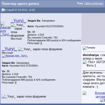
Перегляд одного допису
Тема
:
Гайки колёсные
07.04.2013, 12:56
_Yuryi_
Звідки Ви
: Запорожье
Авто
: Hyundai H1/2.5TD/2002г.
Вік: 38
Дописи: 1.019
Вы сказали Спасибо: 791
Местный
Поблагодарили 890 раз(а) в 424 сообщениях
Репутація:
0
_Yuryi_
Местный
dmishanya
, гл
алмаз у меня
Звідки Ви
: Запорожье
Авто
: Hyundai H1/2.5TD/2002г.
_____________
Вік: 38
Дом мужчины - 
Дописи: 1.019
крепость, но т
Вы сказали Спасибо: 791
снаружи. Внутр
Поблагодарили 890 раз(а) в 424 сообщениях
Репутація:
0
чаще всего дет
комната :-)