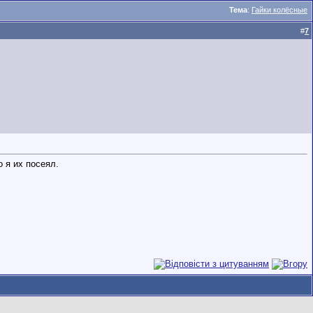
Тема
:
Гайки колёсные
#
7
о я их посеял.