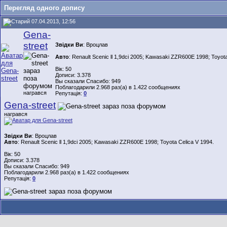
Перегляд одного допису
07.04.2013, 12:56
Gena-
street
Звідки Ви
: Вроцлав
Авто
: Renault Scenic ll 1,9dci 2005; Kawasaki ZZR600E 1998; Toyota
Вік: 50
Дописи: 3.378
Вы сказали Спасибо: 949
Поблагодарили 2.968 раз(а) в 1.422 сообщениях
награвся
Репутація:
0
Gena-street
награвся
Звідки Ви
: Вроцлав
Авто
: Renault Scenic ll 1,9dci 2005; Kawasaki ZZR600E 1998; Toyota Celica V 1994.
Вік: 50
Дописи: 3.378
Вы сказали Спасибо: 949
Поблагодарили 2.968 раз(а) в 1.422 сообщениях
Репутація:
0