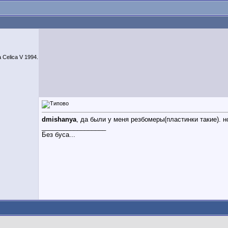
 Celica V 1994.
dmishanya
, да были у меня резбомеры(пластинки такие). н
__________________
Без буса...