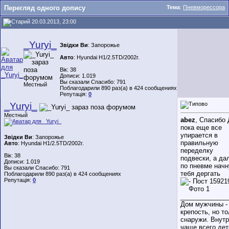
Перегляд одного допису
Тема
:
Пневморессора
20.03.2013, 23:00
_Yuryi_
Звідки Ви
: Запорожье
Авто
: Hyundai H1/2.5TD/2002г.
Вік: 38
Дописи: 1.019
Вы сказали Спасибо: 791
Местный
Поблагодарили 890 раз(а) в 424 сообщениях
Репутація:
0
_Yuryi_
Местный
abez
, Спасибо 
пока еще все
упирается в
Звідки Ви
: Запорожье
правильную
Авто
: Hyundai H1/2.5TD/2002г.
переделку
Вік: 38
подвески, а да
Дописи: 1.019
по пневме начн
Вы сказали Спасибо: 791
тебя дергать
Поблагодарили 890 раз(а) в 424 сообщениях
Репутація:
0
_____________
Дом мужчины - 
крепость, но т
снаружи. Внутр
чаще всего дет