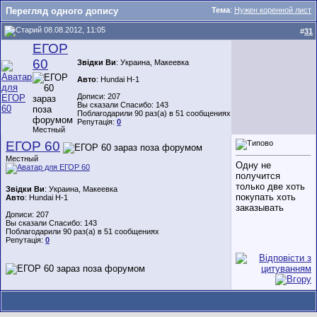
Перегляд одного допису
Тема
:
Нужен коренной лист
08.08.2012, 11:05
#
31
ЕГОР
60
Звідки Ви
: Украина, Макеевка
Авто
: Hundai H-1
Дописи: 207
Вы сказали Спасибо: 143
Поблагодарили 90 раз(а) в 51 сообщениях
Репутація:
0
Местный
ЕГОР 60
Местный
Одну не
получится
только две хоть
Звідки Ви
: Украина, Макеевка
покупать хоть
Авто
: Hundai H-1
заказывать
Дописи: 207
Вы сказали Спасибо: 143
Поблагодарили 90 раз(а) в 51 сообщениях
Репутація:
0