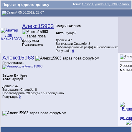
Перегляд одного допису
Тема
:
Обзор Hyundai H1, H300, Starex
05.06.2012, 22:07
Алекс15963
Звідки Ви
: Киев
Авто
: Хундай
Дописи: 47
Вы сказали Спасибо: 8
Пользователь
Поблагодарили 20 раз(а) в 5 сообщениях
Репутація:
0
Алекс15963
Пользователь
Хорош
машин
Звідки Ви
: Киев
Авто
: Хундай
Дописи: 47
Вы сказали Спасибо: 8
Поблагодарили 20 раз(а) в 5 сообщениях
Репутація:
0