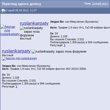
Перегляд одного допису
Тема
:
Задний мост
08.04.2012, 11:27
Звідки Ви
: смт.Микуличин (Буковель)
ruslankarpaty
Авто
: Трафик 1.9 пасс 8+1, ГаЗ 69 кабрио-фаэ
Вік: 54
Дописи: 1.228
Местный
Вы сказали Спасибо: 2.531
Поблагодарили 1.359 раз(а) в 594 сообщениях
Репутація:
1
ruslankarpaty
Местный
Звідки Ви
: смт.Микуличин (Буковель)
Авто
: Трафик 1.9 пасс 8+1, ГаЗ 69 кабрио-фаэтон УАЗ 31514 2000г.
Вік: 54
Дописи: 1.228
Вы сказали Спасибо: 2.531
Поблагодарили 1.359 раз(а) в 594 сообщениях
Репутація:
1