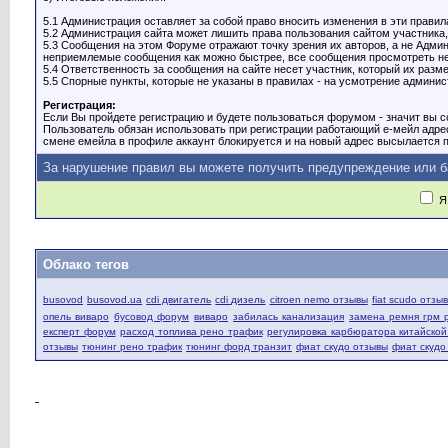
5.1 Администрация оставляет за собой право вносить изменения в эти правил
5.2 Администрация сайта может лишить права пользования сайтом участника,
5.3 Сообщения на этом Форуме отражают точку зрения их авторов, а не Адм
неприемлемые сообщения как можно быстрее, все сообщения просмотреть нев
5.4 Ответственность за сообщения на сайте несет участник, который их разме
5.5 Спорные пункты, которые не указаны в правилах - на усмотрение админист
Регистрация:
Если Вы пройдете регистрацию и будете пользоваться форумом - значит вы со
Пользователь обязан использовать при регистрации работающий е-мейл адре
смене емейла в профиле аккаунт блокируется и на новый адрес высылается п
За нарушение правил вы можете получить предупреждение или б
Я 
Облако тегов
busovod
busovod.ua
cdi двигатель
cdi дизель
citroen nemo отзывы
fiat scudo отзы
опель виваро
бусовод форум
виваро
забилась канализация
замена ремня грм 
експерт форум
расход топлива рено трафик
регулировка карбюратора китайско
отзывы
тюнинг рено трафик
тюнинг форд транзит
фиат скудо отзывы
фиат скудо