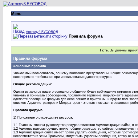
Menu
Автоклуб БУСОВОД
Правила форума
Гість, Вы должны прин
Правила форума
Основные правила
Уважаемый пользователь, вашему вниманию представлены Общие рекомендаци
неоспоримое требование при использовании данного ресурса.
Общие рекомендации:
Одним из залогов вашего успешного общения будет соблюдение сетевого эти
уважать и понимать собеседника, проявляйте терпение, подключайте здравый
сделаете посещение форума для себя лёгким и приятным, и будете пользоват
списком Администраторов и Модераторов - это вам поможет в решении проб
Правила форума
1) Положение о руководстве ресурса:
1.1 Главным звеном руководства ресурса является Администрация сайта, в 
1.2 Администраторы осуществляют общее руководство сайтом, определяем пр
1.3 Администрация сайта имеет право удалять сообщения, которые противо
несоответствия этим Правилам, могут быть удалены сообщения, которые были