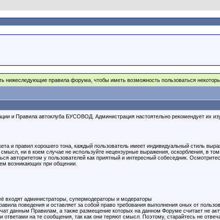
ять нижеследующие правила форума, чтобы иметь возможность пользоваться некото
и и Правила автоклуба БУСОВОД. Администрация настоятельно рекомендует их изучи
кета и правил хорошего тона, каждый пользователь имеет индивидуальный стиль выра
 смысл, ни в коем случае не используйте нецензурные выражения, оскорбления, в то
ься авторитетом у пользователей как приятный и интересный собеседник. Осмотритес
лем возникающих при общении.
неё входят администраторы, супермодераторы и модераторы
авила поведения и оставляет за собой право требования выполнения оных от пользов
речат данным Правилам, а также размещение которых на данном Форуме считает не а
 ответами на те сообщения, так как они теряют смысл. Поэтому, старайтесь не отве