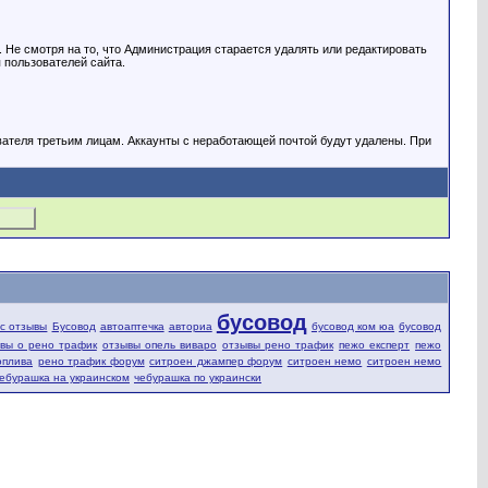
Не смотря на то, что Администрация старается удалять или редактировать
 пользователей сайта.
вателя третьим лицам. Аккаунты с неработающей почтой будут удалены. При
бусовод
fic отзывы
Бусовод
автоаптечка
авториа
бусовод ком юа
бусовод
вы о рено трафик
отзывы опель виваро
отзывы рено трафик
пежо експерт
пежо
оплива
рено трафик форум
ситроен джампер форум
ситроен немо
ситроен немо
ебурашка на украинском
чебурашка по украински