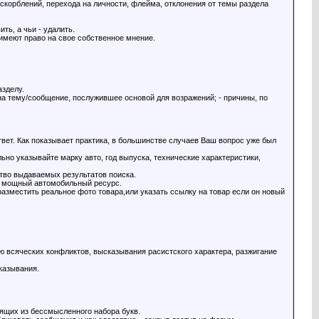
корблений, перехода на личности, флейма, отклонения от темы раздела
ть, а чьи - удалить.
меют право на свое собственное мнение.
азделу.
 на тему/сообщение, послужившее основой для возражений; - причины, по
ответ. Как показывает практика, в большинстве случаев Ваш вопрос уже был
но указывайте марку авто, год выпуска, технические характеристики,
тво выдаваемых результатов поиска.
 в мощный автомобильный ресурс.
разместить реальное фото товара,или указать ссылку на товар если он новый
ю всяческих конфликтов, высказывания расистского характера, разжигание
казывания.
оящих из бессмысленного набора букв.