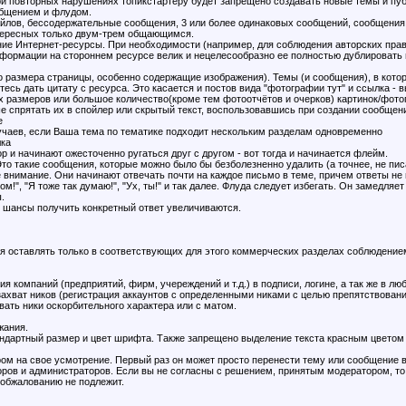
 повторных нарушениях топикстартеру будет запрещено создавать новые темы и публ
общением и флудом.
йлов, бессодержательные сообщения, 3 или более одинаковых сообщений, сообщения т
нтересных только двум-трем общающимся.
ие Интернет-ресурсы. При необходимости (например, для соблюдения авторских прав
информации на стороннем ресурсе велик и нецелесообразно ее полностью дублировать
 размера страницы, особенно содержащие изображения). Темы (и сообщения), в котор
есь дать цитату с ресурса. Это касается и постов вида "фотографии тут" и ссылка - 
 размеров или большое количество(кроме тем фотоотчётов и очерков) картинок/фотог
 спрятать их в спойлер или скрытый текст, воспользовавшись при создании сообщени
е
лучаев, если Ваша тема по тематике подходит нескольким разделам одновременно
лка
вор и начинают ожесточенно ругаться друг с другом - вот тогда и начинается флейм.
Это такие сообщения, которые можно было бы безболезненно удалить (а точнее, не пи
е внимание. Они начинают отвечать почти на каждое письмо в теме, причем ответы не 
м!", "Я тоже так думаю!", "Ух, ты!" и так далее. Флуда следует избегать. Он замедля
.
шансы получить конкретный ответ увеличиваются.
 оставлять только в соответствующих для этого коммерческих разделах соблюдением
ия компаний (предприятий, фирм, учереждений и т.д.) в подписи, логине, а так же в л
 захват ников (регистрация аккаунтов с определенными никами с целью препятствовани
вать ники оскорбительного характера или с матом.
жания.
ндартный размер и цвет шрифта. Также запрещено выделение текста красным цветом 
ром на свое усмотрение. Первый раз он может просто перенести тему или сообщение 
оров и администраторов. Если вы не согласны с решением, принятым модератором, т
обжалованию не подлежит.