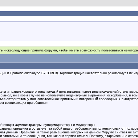
ять нижеследующие правила форума, чтобы иметь возможность пользоваться некото
и и Правила автоклуба БУСОВОД. Администрация настоятельно рекомендует их изучи
кета и правил хорошего тона, каждый пользователь имеет индивидуальный стиль выра
 смысл, ни в коем случае не используйте нецензурные выражения, оскорбления, в то
ься авторитетом у пользователей как приятный и интересный собеседник. Осмотритес
лем возникающих при общении.
неё входят администраторы, супермодераторы и модераторы
авила поведения и оставляет за собой право требования выполнения оных от пользов
речат данным Правилам, а также размещение которых на данном Форуме считает не а
 ответами на те сообщения, так как они теряют смысл. Поэтому, старайтесь не отве