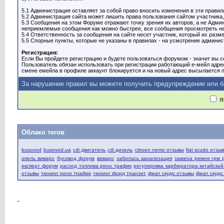
5.1 Администрация оставляет за собой право вносить изменения в эти правил
5.2 Администрация сайта может лишить права пользования сайтом участника,
5.3 Сообщения на этом Форуме отражают точку зрения их авторов, а не Адм
неприемлемые сообщения как можно быстрее, все сообщения просмотреть нев
5.4 Ответственность за сообщения на сайте несет участник, который их разме
5.5 Спорные пункты, которые не указаны в правилах - на усмотрение админист
Регистрация:
Если Вы пройдете регистрацию и будете пользоваться форумом - значит вы со
Пользователь обязан использовать при регистрации работающий е-мейл адре
смене емейла в профиле аккаунт блокируется и на новый адрес высылается п
За нарушение правил вы можете получить предупреждение или б
Я 
Облако тегов
busovod
busovod.ua
cdi двигатель
cdi дизель
citroen nemo отзывы
fiat scudo отзы
опель виваро
бусовод форум
виваро
забилась канализация
замена ремня грм 
експерт форум
расход топлива рено трафик
регулировка карбюратора китайско
отзывы
тюнинг рено трафик
тюнинг форд транзит
фиат скудо отзывы
фиат скудо