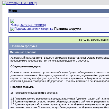
Menu
Автоклуб БУСОВОД
Правила форума
Гість, Вы должны прин
Правила форума
Основные правила
Уважаемый пользователь, вашему вниманию представлены Общие рекомендаци
неоспоримое требование при использовании данного ресурса.
Общие рекомендации:
Одним из залогов вашего успешного общения будет соблюдение сетевого эти
уважать и понимать собеседника, проявляйте терпение, подключайте здравый
сделаете посещение форума для себя лёгким и приятным, и будете пользоват
списком Администраторов и Модераторов - это вам поможет в решении проб
Правила форума
1) Положение о руководстве ресурса:
1.1 Главным звеном руководства ресурса является Администрация сайта, в 
1.2 Администраторы осуществляют общее руководство сайтом, определяем пр
1.3 Администрация сайта имеет право удалять сообщения, которые противо
несоответствия этим Правилам, могут быть удалены сообщения, которые были