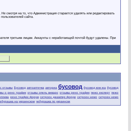
Не смотря на то, что Администрация старается удалять или редактировать
 пользователей сайта.
вателя третьим лицам. Аккаунты с неработающей почтой будут удалены. При
бусовод
fic отзывы
Бусовод
автоаптечка
авториа
бусовод ком юа
бусовод
вы о рено трафик
отзывы опель виваро
отзывы рено трафик
пежо експерт
пежо
оплива
рено трафик форум
ситроен джампер форум
ситроен немо
ситроен немо
ебурашка на украинском
чебурашка по украински