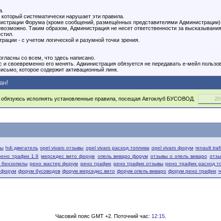
а.
 который систематически нарушает эти правила.
инистрации Форума (кроме сообщений, размещённых представителями Администрации). 
озможно. Таким образом, Администрация не несет ответственности за высказывания
стил.
рации - с учетом логической и разумной точки зрения.
гласны со всем, что здесь написано.
с и своевременно его менять. Администрация обязуется не передавать е-мейл пользо
исьмо, которое содержит активационный линк.
ан!
обязуюсь исполнять установленные правила, посещая Автоклуб БУСОВОД.
вы
hdi двигатель
opel vivaro отзывы
opel vivaro расход топлива
opel vivaro форум
renault tra
рено трафик 1.9
мерседес вито форум
опель виваро форум
отзывы о опель виваро
отзы
й бензопилы
рено мастер форум
рено трафик
рено трафик отзывы
рено трафик расход т
 форум
форум бусоводов
форум мерседес вито
форум опель виваро
форум рено трафик
ч
Часовий пояс GMT +2. Поточний час:
12:15
.