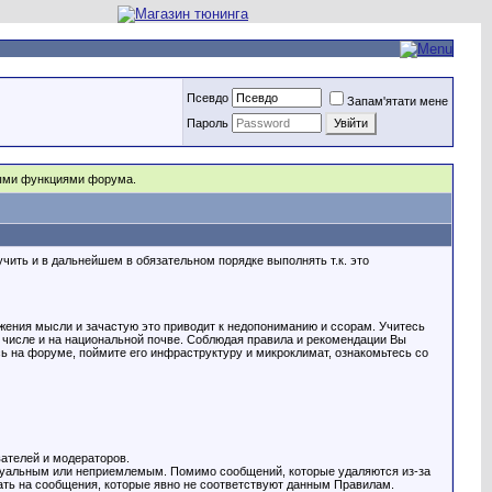
Псевдо
Запам'ятати мене
Пароль
рыми функциями форума.
ть и в дальнейшем в обязательном порядке выполнять т.к. это
жения мысли и зачастую это приводит к недопониманию и ссорам. Учитесь
м числе и на национальной почве. Соблюдая правила и рекомендации Вы
ь на форуме, поймите его инфраструктуру и микроклимат, ознакомьтесь со
ателей и модераторов.
ктуальным или неприемлемым. Помимо сообщений, которые удаляются из-за
чать на сообщения, которые явно не соответствуют данным Правилам.