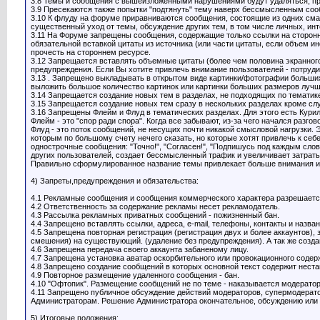
3.8 Темы и сообщения с вышеизложенными нарушениями будут удаляться, при
3.9 Пресекаются также попытки "подтянуть" тему наверх бессмысленным со
3.10 К флуду на форуме приравниваются сообщения, состоящие из одних сма
существенный уход от темы, обсуждение других тем, в том числе личных, и
3.11 На Форуме запрещены сообщения, содержащие только ссылки на сторонн
обязательной вставкой цитаты из источника (или части цитаты, если объем 
прочесть на стороннем ресурсе.
3.12 Запрещается вставлять объемные цитаты (более чем половина экранного
предупреждения. Если Вы хотите привлечь внимание пользователей - потрудит
3.13 . Запрещено выкладывать в открытом виде картинки/фотографии больших
выложить большое количество картинок или картинки больших размеров лучше
3.14 Запрещается создание новых тем в разделах, не подходящих по тематик
3.15 Запрещается создание новых тем сразу в нескольких разделах кроме с
3.16 Запрещены Флейм и Флуд в тематических разделах. Для этого есть Кури
Флейм - это "спор ради спора". Когда все забывают, из-за чего начался разго
Флуд - это поток сообщений, не несущих почти никакой смысловой нагрузки. 
которым по большому счету нечего сказать, но которые хотят привлечь к себ
однострочные сообщения: "Точно!", "Согласен!", "Подпишусь под каждым слово
других пользователей, создает бессмысленный трафик и увеличивает затраты
Правильно сформулированное название темы привлекает больше внимания и 
4) Запреты,предупреждения и обязательства:
4.1 Рекламные сообщения и сообщения коммерческого характера разрешается
4.2 Ответственность за содержание рекламы несет рекламодатель.
4.3 Рассылка рекламных приватных сообщений - пожизненный бан.
4.4 Запрещено вставлять ссылки, адреса, e-mail, телефоны, контакты и назван
4.5 Запрещена повторная регистрация (регистрация двух и более аккаунтов),
смешения) на существующий. (удаление без предупреждения). А так же созда
4.6 Запрещена передача своего аккаунта забаненому лицу.
4.7 Запрещена установка аватар оскорбительного или провокационного содер
4.8 Запрещено создание сообщений в которых основной текст содержит неста
4.9 Повторное размещение удаленного сообщения - бан.
4.10 "Офтопик". Размещение сообщений не по теме - наказывается модерато
4.11 Запрещено публичное обсуждение действий модераторов, супермодерат
Администраторам. Решение Администратора окончательное, обсуждению или 
5) Итоговые положения: