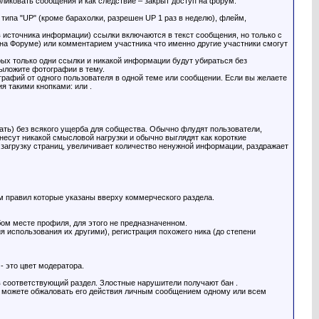
иковать сообщения и как следствие – закрыт доступ на форум.
ипа "UP" (кроме барахолки, разрешен UP 1 раз в неделю), флейм,
 источника информации) ссылки включаются в текст сообщения, но только с
 на Форуме) или комментарием участника что именно другие участники смогут
ых только одни ссылки и никакой информации будут убираться без
выложите фотографии в тему.
рафий от одного пользователя в одной теме или сообщении. Если вы желаете
я такими кнопками: или .
сать) без всякого ущерба для собщества. Обычно флудят пользователи,
несут никакой смысловой нагрузки и обычно выглядят как короткие
ет загрузку страниц, увеличивает количество ненужной информации, раздражает
 правил которые указаны вверху коммерческого раздела.
юбом месте профиля, для этого не предназначенном.
я использования их другими), регистрация похожего ника (до степени
- это цвет модератора.
в соответствующий раздел. Злостные нарушители получают бан .
о можете обжаловать его действия личным сообщением одному или всем