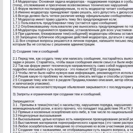
1.4 Модераторы: Основная задача модератора - поддержание порядка в сооб
(топа), отслеживание и пресечение всевозможных технических нарушений.
1.5 Форум являются постмодерируемым, то есть модератор читает сообщения
1.6 Именно модератору принадлежит право решать, кого допустить к дискуссии,
1.6 Всегда должно быть четкое различие между официальными сообщениями 
1.7 Модератор имеет право удалять тему без предупреждения если:
1.7.1 Пользователь продублировал тему (остается одно сообщение)
1.7.2 Опубликовавшему пользователю уже выносилось предупреждение по той
1.8 Модераторы подчиняются правилам, установленным для всех участников
1.9 При удалении, блокировании тем(сообщений) модераторы обязаны остав
1.10 Запрещено публичное обсуждение действий модератора, ругаться с модер
1.11 Все спорные вопросы решаются в личном порядке, напишите письмо лицу,
которым Вы не согласны с решением администрации.
2) Создание тем и сообщений
2.1 Перед тем, как создать тему или написать сообщение, постарайтесь выясн
задан и решен. Старайтесь, чтобы ваши сообщения имели смысл и были ин
2.2 Так как форум имеет техническую направленность само собой подразумев
подробно описывайте суть вопроса - это повысит КПД отдачи форума.
2.3 Чтобы легче было найти нужную вам информацию, рекомендуется использ
2.4 Решив какую-то проблему не ленитесь описать методы и способы устран
2.5 Создавая тему или пост в разделе Продажа,помимо описания, автор обяза
и запечатан(в упаковке).
Неполные или несоответствующие обьявления закрываются с последующим 
3) Запреты и ограничения при создании тем и сообщений.
Запрещаются:
3.1 . Призывы в темах(постах) к насильству, нарушению порядка, нарушению
межнациональной розни, и всего прочего, что попадает под действие УК и ГК 
3.2 Прямые и косвенные оскорбления кого-либо, в том числе по национальной
3.3 Нецензурные высказывания
3.4 Высказывания, целью которых есть намеренное провоцирование резкой ре
3.5 Выставление материалов порнографического характера (это также распрост
3.6 Любое оскорбительное поведение по отношению ко всем участникам ресу
3.7 Создание тем с названиями, не отображающими суть вашего вопроса, а та