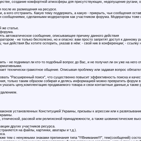
ществе, создание комфортной атмосферы для присутствующих, недопущение ругани, ос
 после их размещения на ресурсе.
 а кого отстранить. Какую тему поддержать, а какую - прикрыть, чьи сообщения остави
и сообщениями, сделанными модератором как участником форума. Модераторы тоже и
 же статье.
 форума.
лять автоматическое сообщение, описывающее причину данного действия
атором - не только бесполезно, но и опасно: вам просто запретят доступ к данному р
 чьи действия Вы хотите оспорить, указав в нём: - свой ник в конференции; - ссылку
ить - не поднимал ли кто-то подобный вопрос до Вас, и не получил ли он уже на него 
формативными.
ает технически грамотное общение. Описывая проблему или задавая вопрос обязатель
овать "Расширенный поиск", что существенно повысит эффективность поиска и качес
ения, только таким образом собирая и делясь информацией можно превратить форум
н указать цену,комплектацию продаваемого товара и свои контактные данные,а также 
удалением.
 законов установленных Конституцией Украины, призывы к агрессии или к развязывани
Украины.
, этнической, расовой или религиозной принадлежности, а также шовинистические выс
акции других участников ресурса.
раняется на файлы, картинки, аватары и т.д.).
рса.
кже тем с ненужными знаками препинания типа "!!!Внимание!!!", тем(сообщений) сост