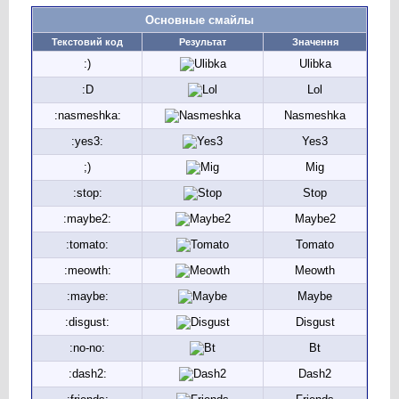
Основные смайлы
Текстовий код
Результат
Значення
:)
Ulibka
:D
Lol
:nasmeshka:
Nasmeshka
:yes3:
Yes3
;)
Mig
:stop:
Stop
:maybe2:
Maybe2
:tomato:
Tomato
:meowth:
Meowth
:maybe:
Maybe
:disgust:
Disgust
:no-no:
Bt
:dash2:
Dash2