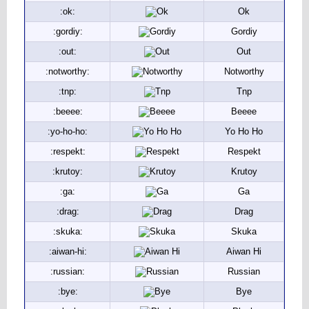
:ok:
Ok
:gordiy:
Gordiy
:out:
Out
:notworthy:
Notworthy
:tnp:
Tnp
:beeee:
Beeee
:yo-ho-ho:
Yo Ho Ho
:respekt:
Respekt
:krutoy:
Krutoy
:ga:
Ga
:drag:
Drag
:skuka:
Skuka
:aiwan-hi:
Aiwan Hi
:russian:
Russian
:bye:
Bye