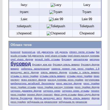
:lazy:
Lazy
:tryam:
Tryam
:Laie:
Laie 99
:tolietpush:
Tolietpush
:chopwood:
Chopwood
Облако тегов
busovod
busovod.ua
cdi двигатель
cdi дизель
citroen nemo отзывы
fiat
scudo отзывы
hdi двигатель
opel vivaro отзывы
opel vivaro расход топлива
opel vivaro форум
renault trafic отзывы
Бусовод
автоаптечка
авториа
бусовод
бусовод ком юа
бусовод опель виваро
бусовод форум
виваро
забилась канализация
замена ремня грм рено трафик 1.9
мерседес вито форум
опель виваро форум
отзывы о опель виваро
отзывы о рено трафик
отзывы опель виваро
отзывы рено трафик
пежо
експерт
пежо експерт форум
расход топлива рено трафик
регулировка
карбюратора китайской бензопилы
рено мастер форум
рено трафик
рено трафик отзывы
рено трафик расход топлива
рено трафик форум
ситроен джампер форум
ситроен немо
ситроен немо отзывы
тюнинг
рено трафик
тюнинг форд транзит
фиат скудо отзывы
фиат скудо форум
форум бусоводов
форум мерседес вито
форум опель виваро
форум
рено трафик
чебурашка на украинском
чебурашка по украински