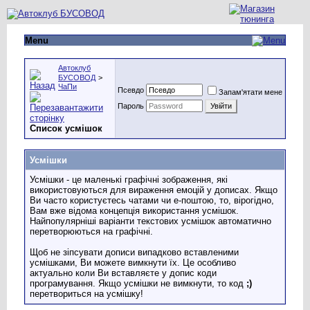
Menu
Автоклуб
БУСОВОД
>
ЧаПи
Псевдо
Запам'ятати мене
Пароль
Список усмішок
Усмішки
Усмішки - це маленькі графічні зображення, які
використовуються для вираження емоцій у дописах. Якщо
Ви часто користуєтесь чатами чи е-поштою, то, вірогідно,
Вам вже відома концепція використання усмішок.
Найпопулярніші варіанти текстових усмішок автоматично
перетворюються на графічні.
Щоб не зіпсувати дописи випадково вставленими
усмішками, Ви можете вимкнути їх. Це особливо
актуально коли Ви вставляєте у допис коди
програмування. Якщо усмішки не вимкнути, то код
;)
перетвориться на усмішку!