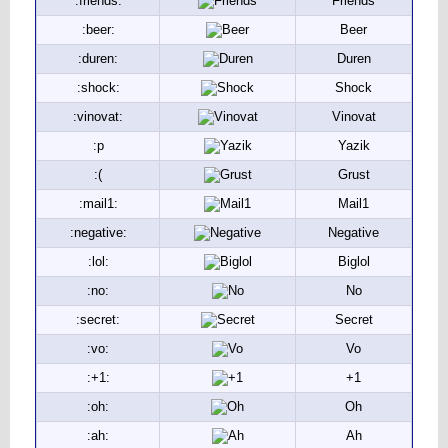
:friends:
Friends
:beer:
Beer
:duren:
Duren
:shock:
Shock
:vinovat:
Vinovat
:p
Yazik
:(
Grust
:mail1:
Mail1
:negative:
Negative
:lol:
Biglol
:no:
No
:secret:
Secret
:vo:
Vo
:+1:
+1
:oh:
Oh
:ah:
Ah