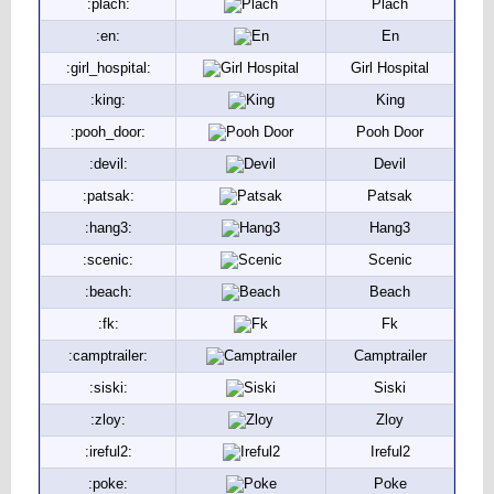
:plach:
Plach
:en:
En
:girl_hospital:
Girl Hospital
:king:
King
:pooh_door:
Pooh Door
:devil:
Devil
:patsak:
Patsak
:hang3:
Hang3
:scenic:
Scenic
:beach:
Beach
:fk:
Fk
:camptrailer:
Camptrailer
:siski:
Siski
:zloy:
Zloy
:ireful2:
Ireful2
:poke:
Poke