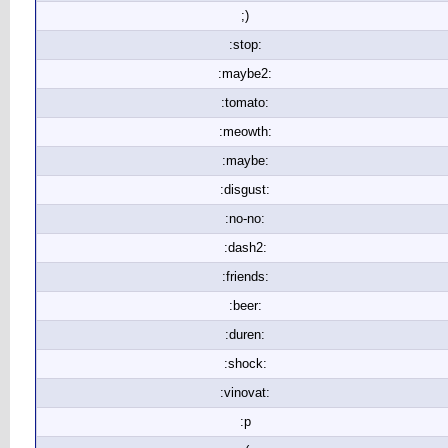
;)
:stop:
:maybe2:
:tomato:
:meowth:
:maybe:
:disgust:
:no-no:
:dash2:
:friends:
:beer:
:duren:
:shock:
:vinovat:
:p