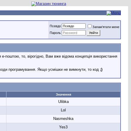
Псевдо
Запам'ятати мене
Пароль
 е-поштою, то, вірогідно, Вам вже відома концепція використання
коди програмування. Якщо усмішки не вимкнути, то код
;)
Значення
Ulibka
Lol
Nasmeshka
Yes3