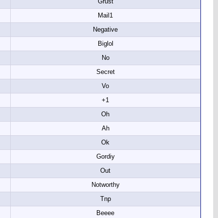
Grust
Mail1
Negative
Biglol
No
Secret
Vo
+1
Oh
Ah
Ok
Gordiy
Out
Notworthy
Tnp
Beeee