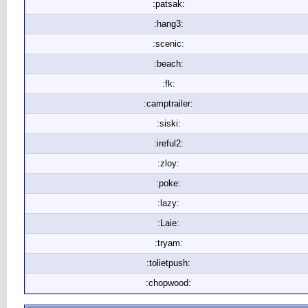
:patsak:
:hang3:
:scenic:
:beach:
:fk:
:camptrailer:
:siski:
:ireful2:
:zloy:
:poke:
:lazy:
:Laie:
:tryam:
:tolietpush:
:chopwood: