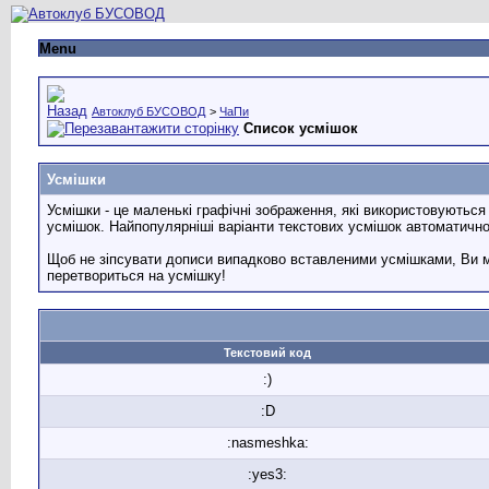
Menu
Автоклуб БУСОВОД
>
ЧаПи
Список усмішок
Усмішки
Усмішки - це маленькі графічні зображення, які використовуютьс
усмішок. Найпопулярніші варіанти текстових усмішок автоматичн
Щоб не зіпсувати дописи випадково вставленими усмішками, Ви м
перетвориться на усмішку!
Текстовий код
:)
:D
:nasmeshka:
:yes3: