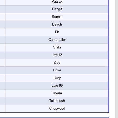
Patsak
Hang3
Scenic
Beach
Fk
Camptrailer
Siski
Ireful2
Zloy
Poke
Lazy
Laie 99
Tryam
Tolietpush
Chopwood