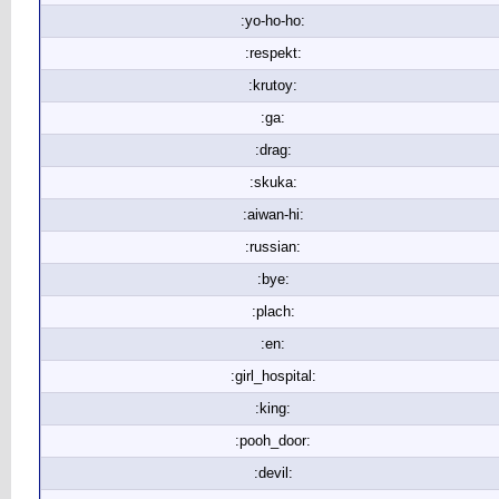
:yo-ho-ho:
:respekt:
:krutoy:
:ga:
:drag:
:skuka:
:aiwan-hi:
:russian:
:bye:
:plach:
:en:
:girl_hospital:
:king:
:pooh_door:
:devil: