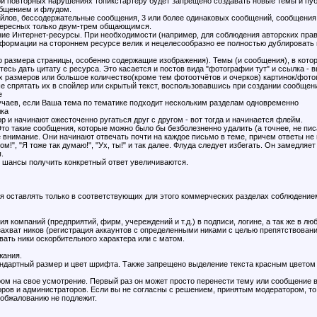
 повторных нарушениях топикстартеру будет запрещено создавать новые темы и публ
общением и флудом.
йлов, бессодержательные сообщения, 3 или более одинаковых сообщений, сообщения т
нтересных только двум-трем общающимся.
ие Интернет-ресурсы. При необходимости (например, для соблюдения авторских прав
информации на стороннем ресурсе велик и нецелесообразно ее полностью дублировать
 размера страницы, особенно содержащие изображения). Темы (и сообщения), в котор
есь дать цитату с ресурса. Это касается и постов вида "фотографии тут" и ссылка - 
 размеров или большое количество(кроме тем фотоотчётов и очерков) картинок/фотог
 спрятать их в спойлер или скрытый текст, воспользовавшись при создании сообщени
е
лучаев, если Ваша тема по тематике подходит нескольким разделам одновременно
лка
вор и начинают ожесточенно ругаться друг с другом - вот тогда и начинается флейм.
Это такие сообщения, которые можно было бы безболезненно удалить (а точнее, не пи
е внимание. Они начинают отвечать почти на каждое письмо в теме, причем ответы не 
м!", "Я тоже так думаю!", "Ух, ты!" и так далее. Флуда следует избегать. Он замедля
.
шансы получить конкретный ответ увеличиваются.
 оставлять только в соответствующих для этого коммерческих разделах соблюдением
ия компаний (предприятий, фирм, учереждений и т.д.) в подписи, логине, а так же в л
 захват ников (регистрация аккаунтов с определенными никами с целью препятствовани
вать ники оскорбительного характера или с матом.
жания.
ндартный размер и цвет шрифта. Также запрещено выделение текста красным цветом 
ром на свое усмотрение. Первый раз он может просто перенести тему или сообщение 
оров и администраторов. Если вы не согласны с решением, принятым модератором, т
обжалованию не подлежит.