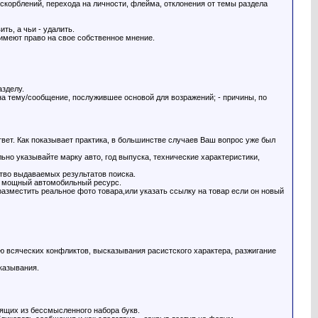
корблений, перехода на личности, флейма, отклонения от темы раздела
ть, а чьи - удалить.
меют право на свое собственное мнение.
азделу.
 на тему/сообщение, послужившее основой для возражений; - причины, по
ответ. Как показывает практика, в большинстве случаев Ваш вопрос уже был
но указывайте марку авто, год выпуска, технические характеристики,
тво выдаваемых результатов поиска.
 в мощный автомобильный ресурс.
разместить реальное фото товара,или указать ссылку на товар если он новый
ю всяческих конфликтов, высказывания расистского характера, разжигание
казывания.
оящих из бессмысленного набора букв.