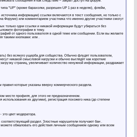
иковать сообщения и как следствие – закрыт доступ на форум.
ипа "UP" (кроме барахолки, разрешен UP 1 раз в неделю), флейм,
 источника информации) ссылки включаются в текст сообщения, но только с
 на Форуме) или комментарием участника что именно другие участники смогут
ых только одни ссылки и никакой информации будут убираться без
выложите фотографии в тему.
рафий от одного пользователя в одной теме или сообщении. Если вы желаете
я такими кнопками: или .
сать) без всякого ущерба для собщества. Обычно флудят пользователи,
несут никакой смысловой нагрузки и обычно выглядят как короткие
ет загрузку страниц, увеличивает количество ненужной информации, раздражает
 правил которые указаны вверху коммерческого раздела.
юбом месте профиля, для этого не предназначенном.
я использования их другими), регистрация похожего ника (до степени
- это цвет модератора.
в соответствующий раздел. Злостные нарушители получают бан .
о можете обжаловать его действия личным сообщением одному или всем