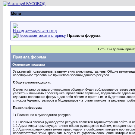
Menu
Автоклуб БУСОВОД
Правила форума
Гість, Вы должны прин
Правила форума
Основные правила
Уважаемый пользователь, вашему вниманию представлены Общие рекомендаци
неоспоримое требование при использовании данного ресурса.
Общие рекомендации:
Одним из залогов вашего успешного общения будет соблюдение сетевого эти
уважать и понимать собеседника, проявляйте терпение, подключайте здравый
сделаете посещение форума для себя лёгким и приятным, и будете пользоват
списком Администраторов и Модераторов - это вам поможет в решении проб
Правила форума
1) Положение о руководстве ресурса:
1.1 Главным звеном руководства ресурса является Администрация сайта, в 
1.2 Администраторы осуществляют общее руководство сайтом, определяем пр
1.3 Администрация сайта имеет право удалять сообщения, которые противо
несоответствия этим Правилам, могут быть удалены сообщения, которые были