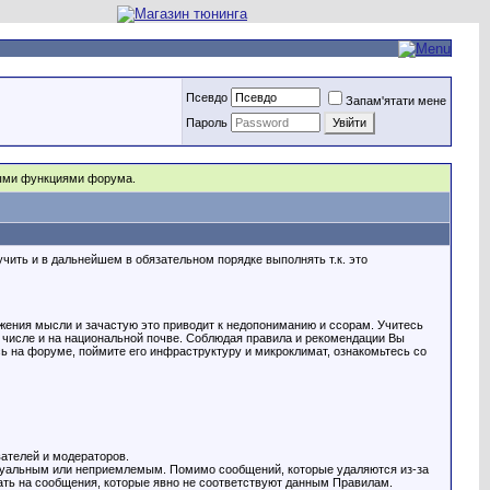
Псевдо
Запам'ятати мене
Пароль
рыми функциями форума.
ть и в дальнейшем в обязательном порядке выполнять т.к. это
жения мысли и зачастую это приводит к недопониманию и ссорам. Учитесь
м числе и на национальной почве. Соблюдая правила и рекомендации Вы
ь на форуме, поймите его инфраструктуру и микроклимат, ознакомьтесь со
ателей и модераторов.
ктуальным или неприемлемым. Помимо сообщений, которые удаляются из-за
чать на сообщения, которые явно не соответствуют данным Правилам.