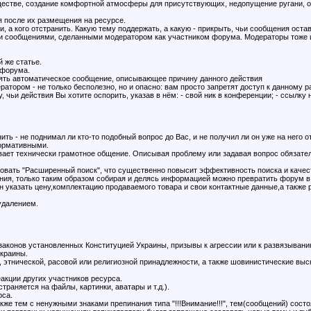
ществе, создание комфортной атмосферы для присутствующих, недопущение ругани, ос
 после их размещения на ресурсе.
 а кого отстранить. Какую тему поддержать, а какую - прикрыть, чьи сообщения остави
и сообщениями, сделанными модератором как участником форума. Модераторы тоже и
 же статье.
 форума.
лять автоматическое сообщение, описывающее причину данного действия
атором - не только бесполезно, но и опасно: вам просто запретят доступ к данному р
 чьи действия Вы хотите оспорить, указав в нём: - свой ник в конференции; - ссылку
ить - не поднимал ли кто-то подобный вопрос до Вас, и не получил ли он уже на него 
формативными.
ает технически грамотное общение. Описывая проблему или задавая вопрос обязатель
овать "Расширенный поиск", что существенно повысит эффективность поиска и качес
ения, только таким образом собирая и делясь информацией можно превратить форум
н указать цену,комплектацию продаваемого товара и свои контактные данные,а также 
удалением.
 законов установленных Конституцией Украины, призывы к агрессии или к развязывани
Украины.
, этнической, расовой или религиозной принадлежности, а также шовинистические выс
акции других участников ресурса.
раняется на файлы, картинки, аватары и т.д.).
рса.
кже тем с ненужными знаками препинания типа "!!!Внимание!!!", тем(сообщений) сост