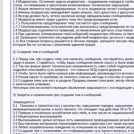
1.4 Модераторы: Основная задача модератора - поддержание порядка в сооб
(топа), отслеживание и пресечение всевозможных технических нарушений.
1.5 Форум являются постмодерируемым, то есть модератор читает сообщения
1.6 Именно модератору принадлежит право решать, кого допустить к дискуссии,
1.6 Всегда должно быть четкое различие между официальными сообщениями 
1.7 Модератор имеет право удалять тему без предупреждения если:
1.7.1 Пользователь продублировал тему (остается одно сообщение)
1.7.2 Опубликовавшему пользователю уже выносилось предупреждение по той
1.8 Модераторы подчиняются правилам, установленным для всех участников
1.9 При удалении, блокировании тем(сообщений) модераторы обязаны остав
1.10 Запрещено публичное обсуждение действий модератора, ругаться с модер
1.11 Все спорные вопросы решаются в личном порядке, напишите письмо лицу,
которым Вы не согласны с решением администрации.
2) Создание тем и сообщений
2.1 Перед тем, как создать тему или написать сообщение, постарайтесь выясн
задан и решен. Старайтесь, чтобы ваши сообщения имели смысл и были ин
2.2 Так как форум имеет техническую направленность само собой подразумев
подробно описывайте суть вопроса - это повысит КПД отдачи форума.
2.3 Чтобы легче было найти нужную вам информацию, рекомендуется использ
2.4 Решив какую-то проблему не ленитесь описать методы и способы устран
2.5 Создавая тему или пост в разделе Продажа,помимо описания, автор обяза
и запечатан(в упаковке).
Неполные или несоответствующие обьявления закрываются с последующим 
3) Запреты и ограничения при создании тем и сообщений.
Запрещаются:
3.1 . Призывы в темах(постах) к насильству, нарушению порядка, нарушению
межнациональной розни, и всего прочего, что попадает под действие УК и ГК 
3.2 Прямые и косвенные оскорбления кого-либо, в том числе по национальной
3.3 Нецензурные высказывания
3.4 Высказывания, целью которых есть намеренное провоцирование резкой ре
3.5 Выставление материалов порнографического характера (это также распрост
3.6 Любое оскорбительное поведение по отношению ко всем участникам ресу
3.7 Создание тем с названиями, не отображающими суть вашего вопроса, а та