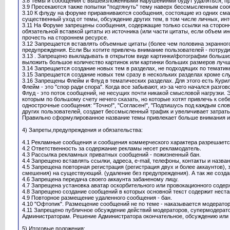
3.8 Темы и сообщения с вышеизложенными нарушениями будут удаляться, при
3.9 Пресекаются также попытки "подтянуть" тему наверх бессмысленным со
3.10 К флуду на форуме приравниваются сообщения, состоящие из одних сма
существенный уход от темы, обсуждение других тем, в том числе личных, и
3.11 На Форуме запрещены сообщения, содержащие только ссылки на сторонн
обязательной вставкой цитаты из источника (или части цитаты, если объем 
прочесть на стороннем ресурсе.
3.12 Запрещается вставлять объемные цитаты (более чем половина экранного
предупреждения. Если Вы хотите привлечь внимание пользователей - потрудит
3.13 . Запрещено выкладывать в открытом виде картинки/фотографии больших
выложить большое количество картинок или картинки больших размеров лучше
3.14 Запрещается создание новых тем в разделах, не подходящих по тематик
3.15 Запрещается создание новых тем сразу в нескольких разделах кроме с
3.16 Запрещены Флейм и Флуд в тематических разделах. Для этого есть Кури
Флейм - это "спор ради спора". Когда все забывают, из-за чего начался разго
Флуд - это поток сообщений, не несущих почти никакой смысловой нагрузки. 
которым по большому счету нечего сказать, но которые хотят привлечь к себ
однострочные сообщения: "Точно!", "Согласен!", "Подпишусь под каждым слово
других пользователей, создает бессмысленный трафик и увеличивает затраты
Правильно сформулированное название темы привлекает больше внимания и 
4) Запреты,предупреждения и обязательства:
4.1 Рекламные сообщения и сообщения коммерческого характера разрешается
4.2 Ответственность за содержание рекламы несет рекламодатель.
4.3 Рассылка рекламных приватных сообщений - пожизненный бан.
4.4 Запрещено вставлять ссылки, адреса, e-mail, телефоны, контакты и назван
4.5 Запрещена повторная регистрация (регистрация двух и более аккаунтов),
смешения) на существующий. (удаление без предупреждения). А так же созда
4.6 Запрещена передача своего аккаунта забаненому лицу.
4.7 Запрещена установка аватар оскорбительного или провокационного содер
4.8 Запрещено создание сообщений в которых основной текст содержит неста
4.9 Повторное размещение удаленного сообщения - бан.
4.10 "Офтопик". Размещение сообщений не по теме - наказывается модерато
4.11 Запрещено публичное обсуждение действий модераторов, супермодерат
Администраторам. Решение Администратора окончательное, обсуждению или 
5) Итоговые положения: