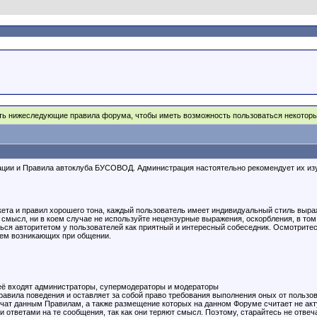
ять нижеследующие правила форума, чтобы иметь возможность пользоваться некото
и и Правила автоклуба БУСОВОД. Администрация настоятельно рекомендует их изучи
кета и правил хорошего тона, каждый пользователь имеет индивидуальный стиль выра
 смысл, ни в коем случае не используйте нецензурные выражения, оскорбления, в то
ься авторитетом у пользователей как приятный и интересный собеседник. Осмотритес
лем возникающих при общении.
неё входят администраторы, супермодераторы и модераторы
авила поведения и оставляет за собой право требования выполнения оных от пользов
речат данным Правилам, а также размещение которых на данном Форуме считает не а
 ответами на те сообщения, так как они теряют смысл. Поэтому, старайтесь не отве