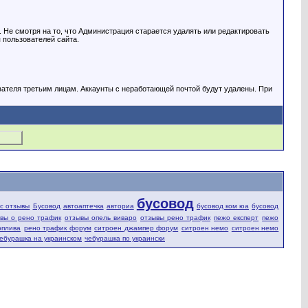
Не смотря на то, что Администрация старается удалять или редактировать
 пользователей сайта.
вателя третьим лицам. Аккаунты с неработающей почтой будут удалены. При
бусовод
fic отзывы
Бусовод
автоаптечка
авториа
бусовод ком юа
бусовод
вы о рено трафик
отзывы опель виваро
отзывы рено трафик
пежо експерт
пежо
оплива
рено трафик форум
ситроен джампер форум
ситроен немо
ситроен немо
ебурашка на украинском
чебурашка по украински