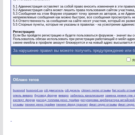
5.1 Администрация оставляет за собой право вносить изменения в эти правил
5.2 Администрация сайта может лишить права пользования сайтом участника,
5.3 Сообщения на этом Форуме отражают точку зрения их авторов, а не Адм
неприемлемые сообщения как можно быстрее, все сообщения просмотреть нев
5.4 Ответственность за сообщения на сайте несет участник, который их разме
5.5 Спорные пункты, которые не указаны в правилах - на усмотрение админист
Регистрация:
Если Вы пройдете регистрацию и будете пользоваться форумом - значит вы со
Пользователь обязан использовать при регистрации работающий е-мейл адре
смене емейла в профиле аккаунт блокируется и на новый адрес высылается п
За нарушение правил вы можете получить предупреждение или б
Я 
Облако тегов
busovod
busovod.ua
cdi двигатель
cdi дизель
citroen nemo отзывы
fiat scudo отзы
опель виваро
бусовод форум
виваро
забилась канализация
замена ремня грм 
експерт форум
расход топлива рено трафик
регулировка карбюратора китайско
отзывы
тюнинг рено трафик
тюнинг форд транзит
фиат скудо отзывы
фиат скудо