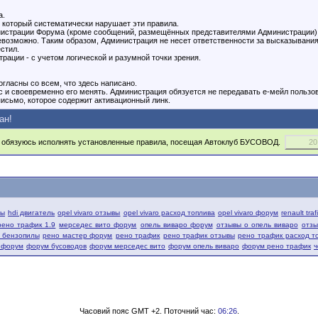
а.
 который систематически нарушает эти правила.
инистрации Форума (кроме сообщений, размещённых представителями Администрации). 
озможно. Таким образом, Администрация не несет ответственности за высказывания
стил.
рации - с учетом логической и разумной точки зрения.
гласны со всем, что здесь написано.
с и своевременно его менять. Администрация обязуется не передавать е-мейл пользо
исьмо, которое содержит активационный линк.
ан!
обязуюсь исполнять установленные правила, посещая Автоклуб БУСОВОД.
вы
hdi двигатель
opel vivaro отзывы
opel vivaro расход топлива
opel vivaro форум
renault tra
рено трафик 1.9
мерседес вито форум
опель виваро форум
отзывы о опель виваро
отзы
й бензопилы
рено мастер форум
рено трафик
рено трафик отзывы
рено трафик расход т
 форум
форум бусоводов
форум мерседес вито
форум опель виваро
форум рено трафик
ч
Часовий пояс GMT +2. Поточний час:
06:26
.