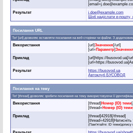
[email=j.doe@example.co
Результат
j.doe@example.com
Щоб надіслати е-пошту, 
Посилання URL
Теґ [url] дозволяє вставляти посилання на веб-сторінки чи файли. З додатко
Використання
[url]
Значення
[/url]
[url=
Параметр
]
Значенн
Приклад
[url]https://busovod.ua[/url
[url=https://busovod.ua]
Результат
https://busovod.ua
Автоклуб БУСОВОД
Посилання на тему
Теґ [thread] дозволяє зробити посилання на тему використовуючи її ідентифік
Використання
[thread]
Номер (ID) теми
[thread=
Номер (ID) теми
Приклад
[thread]42918[/thread]
[thread=42918]Натисніть т
(Пам'ятайте: ID теми/допису 
Результат
https://busovod.ua/showt