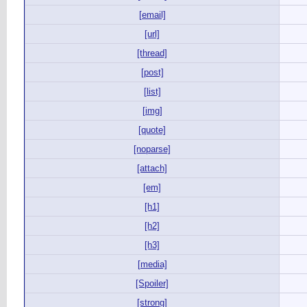
[email]
[url]
[thread]
[post]
[list]
[img]
[quote]
[noparse]
[attach]
[em]
[h1]
[h2]
[h3]
[media]
[Spoiler]
[strong]