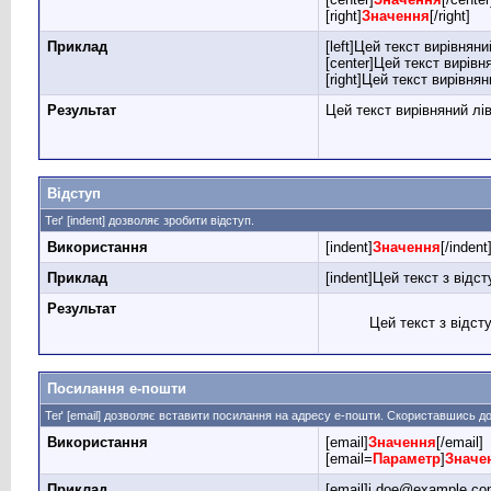
[right]
Значення
[/right]
Приклад
[left]Цей текст вирівняний
[center]Цей текст вирівн
[right]Цей текст вирівнян
Результат
Цей текст вирівняний лі
Відступ
Теґ [indent] дозволяє зробити відступ.
Використання
[indent]
Значення
[/indent
Приклад
[indent]Цей текст з відст
Результат
Цей текст з відст
Посилання е-пошти
Теґ [email] дозволяє вставити посилання на адресу е-пошти. Скориставшись 
Використання
[email]
Значення
[/email]
[email=
Параметр
]
Значе
Приклад
[email]j.doe@example.com