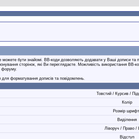
вже можете бути знайомі. ВВ-коди дозволяють додавати у Ваші дописи та
онування сторінок, які Ви переглядаєте. Можливість використання ВВ-код
и форуму.
и для форматування дописів та повідомлень.
Товстий / Курсив / Пі
Колір
Розмір шриф
Виділення
Ліворуч / Право /
Відступ