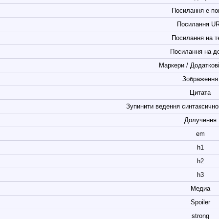
Посилання е-по
Посилання U
Посилання на т
Посилання на д
Маркери / Додатков
Зображення
Цитата
Зупинити ведення синтаксично
Долучення
em
h1
h2
h3
Медиа
Spoiler
strong