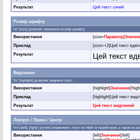
Результат
Цей текст синий
Розмір шрифту
Теґ [size] дозволяє змінювати розмір шрифту.
Використання
[size=
Параметр
]
Значен
Приклад
[size=+2]Цей текст вдвіч
Результат
Цей текст вд
Виділення
Теґ [highlight] дозволяє виділити текст.
Використання
[highlight]
Значення
[/high
Приклад
[highlight]Цей текст виділ
Результат
Цей текст виділений
Ліворуч / Право / Центр
Теґи [left], [right] і [center] вирівнюють текст по лівій чи правій межі, а також по ц
Використання
[left]
Значення
[/left]
[center]
Значення
[/center