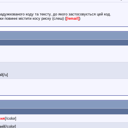
задужкованого коду та тексту, до якого застосовується цей код.
ки повинні містити косу риску (слеш) (
[/email]
)
]
й[/u]
ння
[/color]
ий[/color]