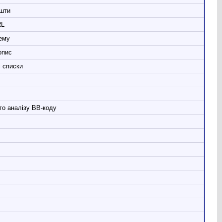
шти
RL
ему
опис
і списки
го аналізу ВВ-коду