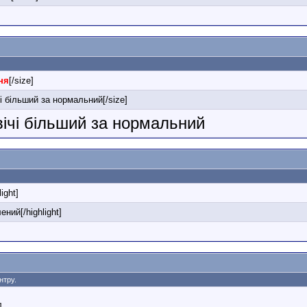
ня
[/size]
і більший за нормальний[/size]
вічі більший за нормальний
light]
ений[/highlight]
ентру.
]