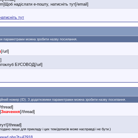
m]Щоб надіслати е-пошту, натисніть тут[/email]
натисніть тут
вими параметрами можна зробити назву посилання.
я
[/url]
]
Автоклуб БУСОВОД[/url]
аційний номер (ID). З додатковими параметрами можна зробити назву посилання.
[/thread]
]
Значення
[/thread]
ут![/thread]
подано лише для прикладу і цих тем/дописів може насправді і не бути.)
hread.php?t=42918