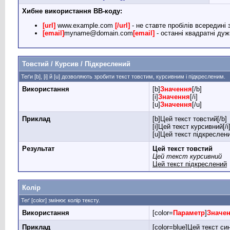
Хибне використання BB-коду:
[url]
www.example.com
[/url]
- не ставте пробілів всередині 
[email]
myname@domain.com
[email]
- останні квадратні дуж
Товстий / Курсив / Підкреслений
Теґи [b], [i] й [u] дозволяють зробити текст товстим, курсивним і підкресленим.
Використання
[b]
Значення
[/b]
[i]
Значення
[/i]
[u]
Значення
[/u]
Приклад
[b]Цей текст товстий[/b]
[i]Цей текст курсивний[/i
[u]Цей текст підкреслени
Результат
Цей текст товстий
Цей текст курсивний
Цей текст підкреслений
Колір
Теґ [color] змінює колір тексту.
Використання
[color=
Параметр
]
Значе
Приклад
[color=blue]Цей текст син