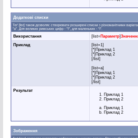
Додаткові списки
Теґ [list] також дозволяє створювати розширені списки з різноманітними варіа
"а". Для великих римських цифр - "I", для маленьких - "i".
Використання
[list=
Параметр
]
Значенн
Приклад
[list=1]
[*]Приклад 1
[*]Приклад 2
[/list]
[list=a]
[*]Приклад 1
[*]Приклад 2
[/list]
Результат
Приклад 1
Приклад 2
Приклад 1
Приклад 2
Зображення