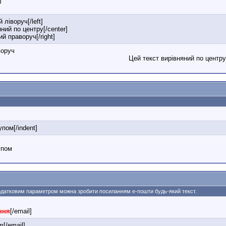
 ліворуч[/left]
яний по центру[/center]
ий праворуч[/right]
воруч
Цей текст вирівняний по центру
]
упом[/indent]
упом
додатковим параметром можна зробити посиланням е-пошти будь-який текст.
ння
[/email]
[/email]