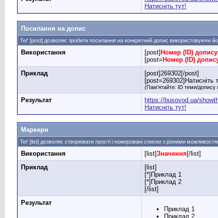
Натисніть тут!
Посилання на допис
Теґ [post] дозволяє зробити посилання на конкретний допис використовуючи й
Використання
[post]
Номер (ID) допису
[post=
Номер (ID) допис
Приклад
[post]269302[/post]
[post=269302]Натисніть т
(Пам'ятайте: ID теми/допису 
Результат
https://busovod.ua/show
Натисніть тут!
Маркери
Теґ [list] дозволяє створювати прості і номеровані списки з різними можливост
Використання
[list]
Значення
[/list]
Приклад
[list]
[*]Приклад 1
[*]Приклад 2
[/list]
Результат
Приклад 1
Приклад 2