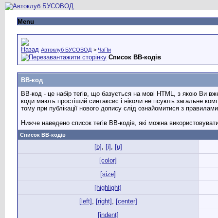
Menu
Автоклуб БУСОВОД
>
ЧаПи
Список BB-кодів
BB-код
BB-код - це набір теґів, що базується на мові HTML, з якою Ви 
коди мають простіший синтаксис і ніколи не псують загальне комп
тому при публікації нового допису слід ознайомитися з правилам
Нижче наведено список теґів ВВ-кодів, які можна використовуват
Список BB-кодів
[b]
,
[i]
,
[u]
[color]
[size]
[highlight]
[left]
,
[right]
,
[center]
[indent]