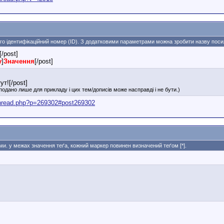
ого ідентифікаційний номер (ID). З додатковими параметрами можна зробити назву поси
[/post]
у
]
Значення
[/post]
ут![/post]
подано лише для прикладу і цих тем/дописів може насправді і не бути.)
thread.php?p=269302#post269302
ями. у межах значення теґа, кожний маркер повинен визначений теґом [*].