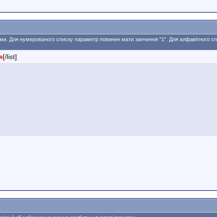
тами. Для нумерованого списку параметр повинен мати занчення "1". Для алфавітного сп
я
[/list]