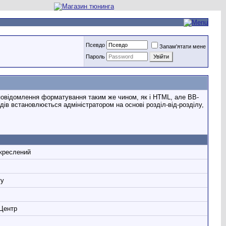
Псевдо
Запам'ятати мене
Пароль
 повідомлення форматування таким же чином, як і HTML, але ВВ-
ів встановлюється адміністратором на основі розділ-від-розділу,
дкреслений
ту
 Центр