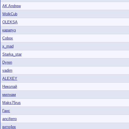
AK Andrew
WolkCub
OLEKSA
карапуз
Cobox
x_mad
Starka_star
Dyren
vadim
ALEXEY
Николай
милнам
Maks75rus
Ганс
anciferro
вите4ек