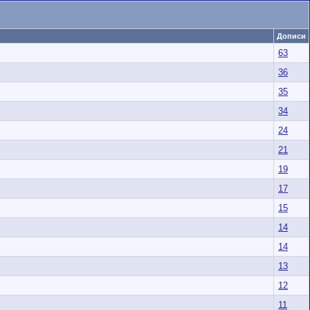
Дописи
63
36
35
34
24
21
19
17
15
14
14
13
12
11