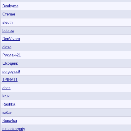
Dvakyma
Степан
sleuth
bobrow
DenVivaro
olexa
Руслан-21
Шкодник
sergeyss9
1PIRAT1
abez
kruk
Rashka
кабан
Вова4ка
ruslankarpaty