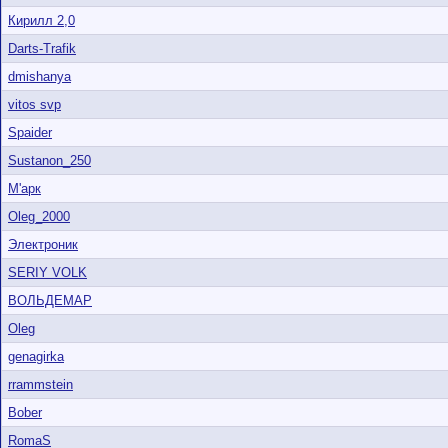
Кирилл 2,0
Darts-Trafik
dmishanya
vitos svp
Spaider
Sustanon_250
М'арк
Oleg_2000
Электроник
SERIY VOLK
ВОЛЬДЕМАР
Oleg
genagirka
rrammstein
Bober
RomaS