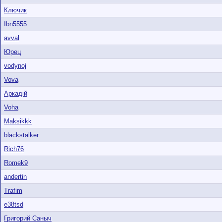
Ключик
Ibn5555
avval
Юрец
vodynoj
Vova
Аркадій
Voha
Maksikkk
blackstalker
Rich76
Romek9
andertin
Trafim
e38tsd
Григорий Саныч