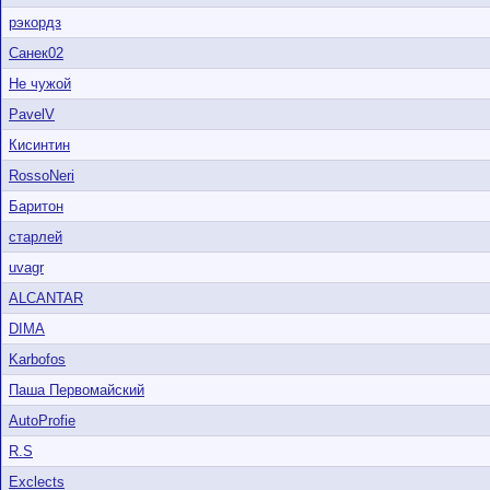
рэкордз
Санек02
Не чужой
PavelV
Кисинтин
RossoNeri
Баритон
старлей
uvagr
ALCANTAR
DIMA
Karbofos
Паша Первомайский
AutoProfie
R.S
Exclects