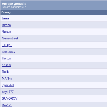
Автори дописів
Всього дописів: 667
Псевдо
Беза
Bircha
Чижик
Gena-street
_Yuryi_
alexusaty
Horton
cruiser
Rulik
MANяк
igrok960
bayk777
SUVOROV
Вик123