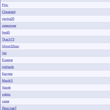
Piric
Cheatatel
vectra20
димончик
fredi5
Tkach73
Ghost32taxi
Vet
Eugene
mehanik
Каспер
MasikS
Vasek
vobos
серж
ЯрославТ