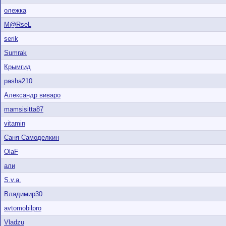
олежка
M@RseL
serik
Sumrak
Крымгид
pasha210
Александр виваро
mamsisitta87
vitamin
Саня Самоделкин
OlaF
али
S.v.a.
Владимир30
avtomobilpro
Vladzu