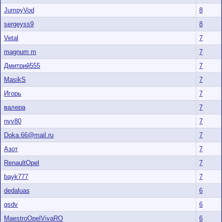
JumpyVod
8
sergeyss9
8
Vetal
7
magnum m
7
Дмитрий555
7
MasikS
7
Игорь
7
валера
7
nvv80
7
Doka.66@mail.ru
7
Азот
7
RenaultOpel
7
bayk777
7
dedaluas
6
qsdv
6
MaestroOpelVivaRO
6