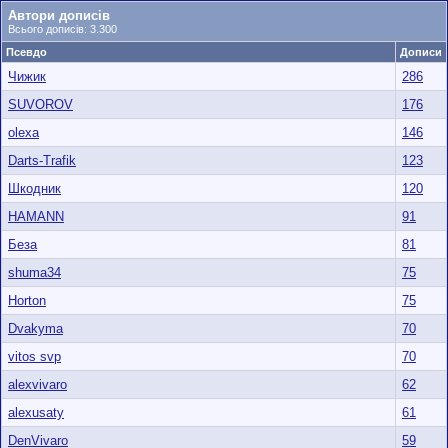
Автори дописів
Всього дописів: 3.300
Псевдо
Дописи
Чижик
286
SUVOROV
176
olexa
146
Darts-Trafik
123
Шкодник
120
HAMANN
91
Беза
81
shuma34
75
Horton
75
Dvakyma
70
vitos svp
70
alexvivaro
62
alexusaty
61
DenVivaro
59