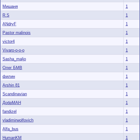
Мишаня
1
R.S
1
ANdryF
1
Pastor malinois
1
victor4
1
Vivaro-o-o-o
1
Sasha_maljo
1
Олег БМВ
1
филин
1
Arshin 81
1
Scandinavian
1
ДобрМАН
1
fandizel
1
vladimirwolfovich
1
Аlfa_bus
1
HumanKM
1