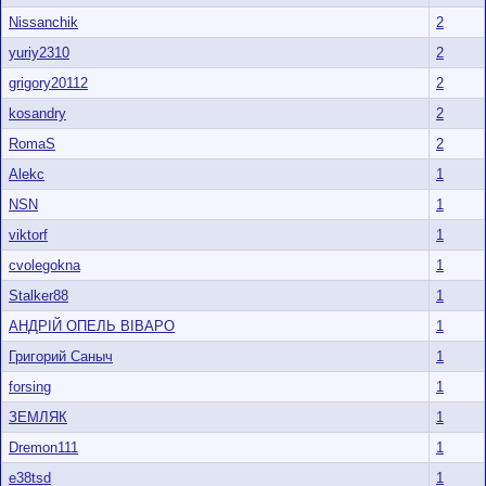
Nissanchik
2
yuriy2310
2
grigory20112
2
kosandry
2
RomaS
2
Alekc
1
NSN
1
viktorf
1
cvolegokna
1
Stalker88
1
АНДРІЙ ОПЕЛЬ ВІВАРО
1
Григорий Саныч
1
forsing
1
ЗЕМЛЯК
1
Dremon111
1
e38tsd
1