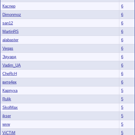
Каспер
6
Dimonmoz
6
san12
6
MartinRS
6
alabaster
6
Vegas
6
Эдуард
6
Vadim_UA
6
CheRcH
6
вите4ек
6
Карпуха
5
Rulik
5
SkolMax
5
ikser
5
wvw
5
ViCTiM
5