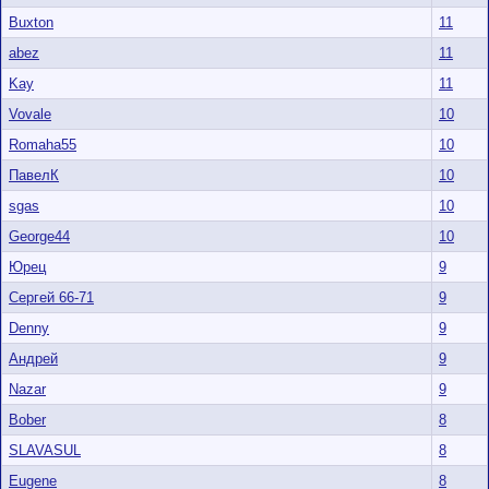
Buxton
11
abez
11
Kay
11
Vovale
10
Romaha55
10
ПавелК
10
sgas
10
George44
10
Юрец
9
Сергей 66-71
9
Denny
9
Андpей
9
Nazar
9
Bober
8
SLAVASUL
8
Eugene
8