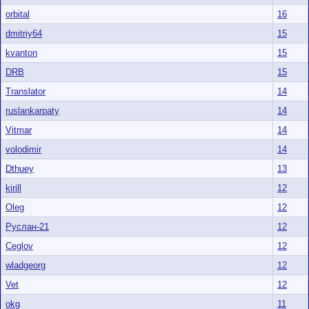
orbital
16
dmitriy64
15
kvanton
15
DRB
15
Translator
14
ruslankarpaty
14
Vitmar
14
volodimir
14
Dthuey
13
kirill
12
Oleg
12
Руслан-21
12
Ceglov
12
wladgeorg
12
Vet
12
okg
11