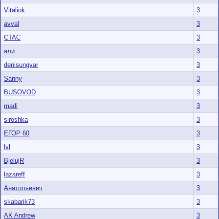
Vitaliok
3
avval
3
CTAC
3
али
3
denisungvar
3
Sanny
3
BUSOVOD
3
madi
3
siroshka
3
ЕГОР 60
3
lvl
3
BjelujR
3
lazareff
3
Анатольевич
3
skabarik73
3
AK Andrew
3