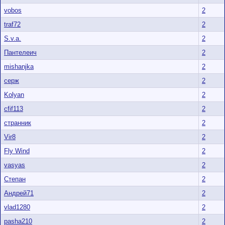
vobos
2
traf72
2
S.v.a.
2
Пантелеич
2
mishanjka
2
серж
2
Kolyan
2
cfif113
2
странник
2
Vir8
2
Fly Wind
2
vasyas
2
Степан
2
Андрей71
2
vlad1280
2
pasha210
2