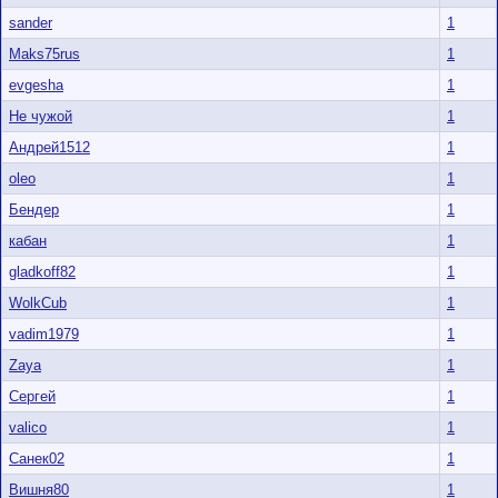
sander
1
Maks75rus
1
evgesha
1
Не чужой
1
Андрей1512
1
oleo
1
Бендер
1
кабан
1
gladkoff82
1
WolkCub
1
vadim1979
1
Zaya
1
Cергей
1
valico
1
Санек02
1
Вишня80
1