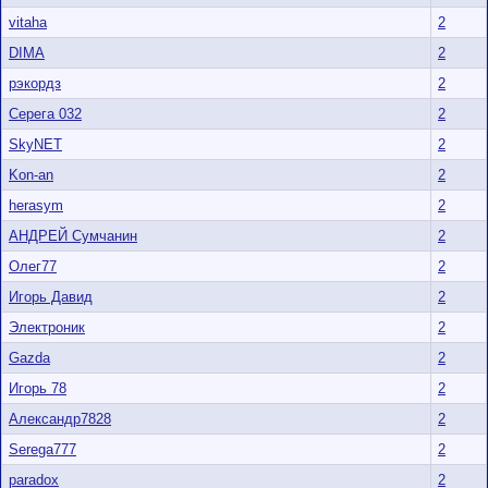
vitaha
2
DIMA
2
рэкордз
2
Серега 032
2
SkyNET
2
Kon-an
2
herasym
2
АНДРЕЙ Сумчанин
2
Олег77
2
Игорь Давид
2
Электроник
2
Gazda
2
Игорь 78
2
Александр7828
2
Serega777
2
paradox
2