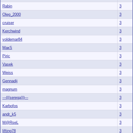
Rabin
3
Oleg_2000
3
cruiser
3
Kerchwind
3
voldemar84
3
МакS
3
Piric
3
Vasek
3
Weiss
3
Gennadij
3
magnum
3
---(((serega)))---
3
Karbofos
3
andr_k5
3
M@RseL
3
lifting78
3