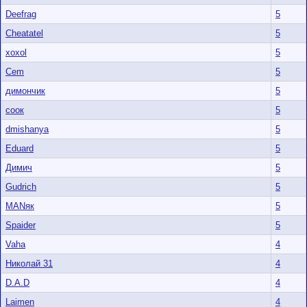
Deefrag
5
Cheatatel
5
хохоl
5
Cem
5
димончик
5
соок
5
dmishanya
5
Eduard
5
Димич
5
Gudrich
5
MANяк
5
Spaider
5
Vaha
4
Николай 31
4
D.A.D
4
Laimen
4