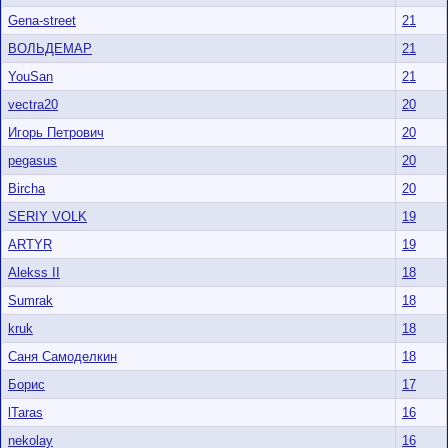
Gena-street
21
ВОЛЬДЕМАР
21
YouSan
21
vectra20
20
Игорь Петрович
20
pegasus
20
Bircha
20
SERIY VOLK
19
ARTYR
19
Alekss II
18
Sumrak
18
kruk
18
Саня Самоделкин
18
Борис
17
lTaras
16
nekolay
16