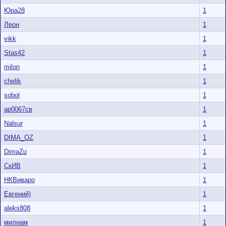
Юра28
1
Леон
1
vikk
1
Stas42
1
milon
1
chelik
1
sobol
1
ар0067св
1
Nalsur
1
DIMA_OZ
1
DimaZu
1
СкИВ
1
НКВиваро
1
Евгений)
1
aleks808
1
милнам
1