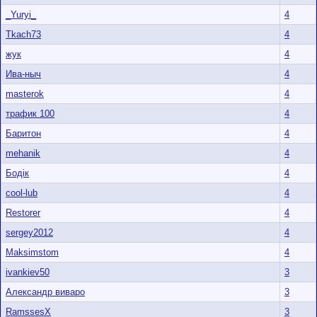
_Yuryi_
4
Tkach73
4
жук
4
Ива-ныч
4
masterok
4
трафик 100
4
Баритон
4
mehanik
4
Бодік
4
cool-lub
4
Restorer
4
sergey2012
4
Maksimstom
4
ivankiev50
3
Александр виваро
3
RamssesX
3