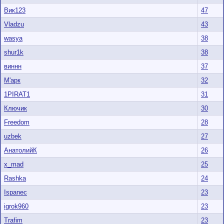
Вик123
47
Vladzu
43
wasya
38
shur1k
38
виннн
37
М'арк
32
1PIRAT1
31
Ключик
30
Freedom
28
uzbek
27
АнатолийК
26
x_mad
25
Rashka
24
Ispanec
23
igrok960
23
Trafim
23