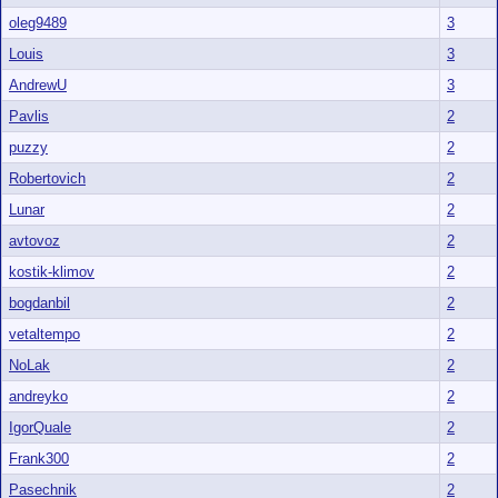
oleg9489
3
Louis
3
AndrewU
3
Pavlis
2
puzzy
2
Robertovich
2
Lunar
2
avtovoz
2
kostik-klimov
2
bogdanbil
2
vetaltempo
2
NoLak
2
andreyko
2
IgorQuale
2
Frank300
2
Pasechnik
2