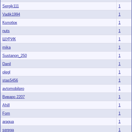
Sergik111
1
Vadik1994
1
Колобок
1
nuts
1
ШУРИК
1
mika
1
Sustanon_250
1
Danil
1
olegl
1
stas5456
1
avtomobilpro
1
Виваро 2207
1
Ahill
1
Fom
1
aragua
1
serega
1