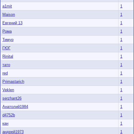
a1mit
1
Maison
1
Евгений 13
1
Рома
1
Тимур
1
ГЮГ
1
Rinital
1
тато
1
red
1
Primastarich
1
Veklen
1
serzhant26
1
Анатолий1984
1
d4752b
1
кан
1
андрей1973
1