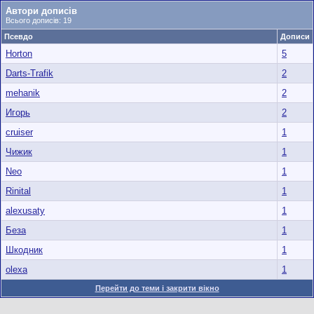
Автори дописів
Всього дописів: 19
Псевдо
Дописи
Horton
5
Darts-Trafik
2
mehanik
2
Игорь
2
cruiser
1
Чижик
1
Neo
1
Rinital
1
alexusaty
1
Беза
1
Шкодник
1
olexa
1
Перейти до теми і закрити вікно