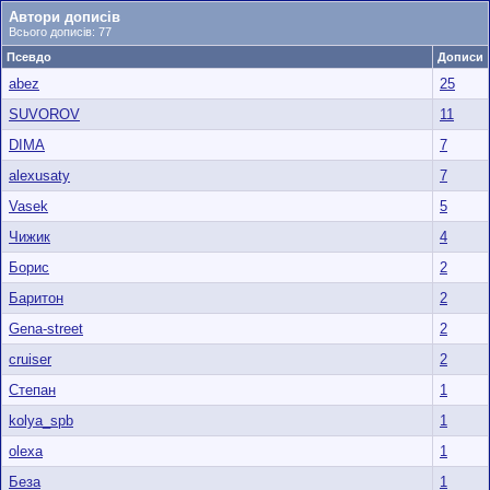
Автори дописів
Всього дописів: 77
Псевдо
Дописи
abez
25
SUVOROV
11
DIMA
7
alexusaty
7
Vasek
5
Чижик
4
Борис
2
Баритон
2
Gena-street
2
cruiser
2
Степан
1
kolya_spb
1
olexa
1
Беза
1