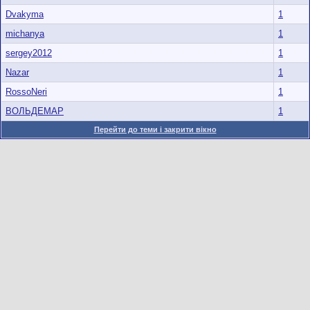
Dvakyma
1
michanya
1
sergey2012
1
Nazar
1
RossoNeri
1
ВОЛЬДЕМАР
1
Перейти до теми і закрити вікно