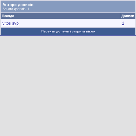
Автори дописів
Всього дописів: 1
Псевдо
Дописи
vitos svp
1
Перейти до теми і закрити вікно