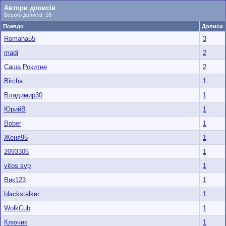
Автори дописів
Всього дописів: 18
Псевдо
Дописи
Romaha55
3
madi
2
Саша Рокитне
2
Bircha
1
Владимир30
1
ЮрийВ
1
Bober
1
Женя95
1
2093306
1
vitos svp
1
Вик123
1
blackstalker
1
WolkCub
1
Ключик
1