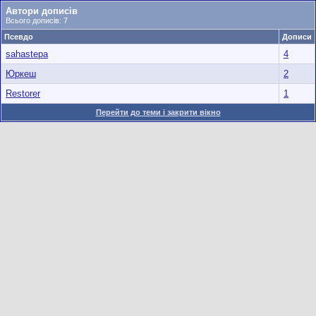
Автори дописів
Всього дописів: 7
Псевдо
Дописи
sahastepa
4
Юркеш
2
Restorer
1
Перейти до теми і закрити вікно