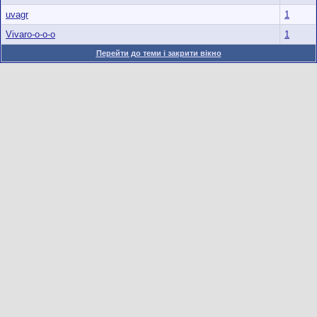
uvagr
1
Vivaro-o-o-o
1
Перейти до теми і закрити вікно