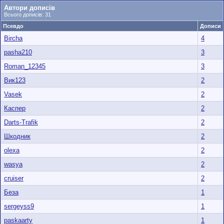
Автори дописів
Всього дописів: 31
Псевдо
Дописи
Bircha
4
pasha210
3
Roman_12345
3
Вик123
2
Vasek
2
Каспер
2
Darts-Trafik
2
Шкодник
2
olexa
2
wasya
2
cruiser
2
Беза
1
sergeyss9
1
paskaarty
1