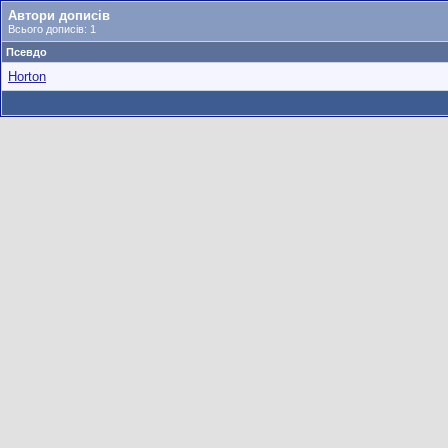
Автори дописів
Всього дописів: 1
Псевдо
Horton