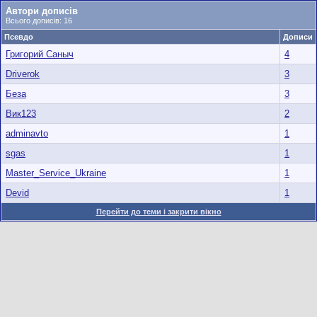
Автори дописів
Всього дописів: 16
Псевдо
Дописи
Григорий Саныч
4
Driverok
3
Беза
3
Вик123
2
adminavto
1
sgas
1
Master_Service_Ukraine
1
Devid
1
Перейти до теми і закрити вікно