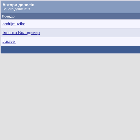
Автори дописів
Всього дописів: 3
Псевдо
andrijmuzika
Ільєнко Володимир
Juravel