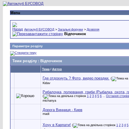
Menu
Автоклуб БУСОВОД
>
Загальні форуми
>
Дозвілля
Відпочинок
Параметри розділу
Теми розділу
: Відпочинок
Тема
/
Автор
Где отдохнуть ? Фото, видео поездки.
(
Kidav
Рибалочка, полювання, гриби (Рыбалка, охота, гр
(
1
2
3
4
5
6
...
Остання сторін
michanya
Дорога Винниця - Киев
madi
Хочу в Карпати!
(
1
2
3
4
5