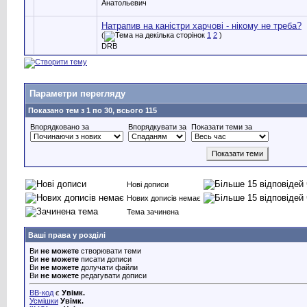
Анатольевич
Натрапив на каністри харчові - нікому не треба?
(
1
2
)
DRB
Параметри перегляду
Показано тем з 1 по 30, всього 115
Впорядковано за
Впорядкувати за
Показати теми за
Нові дописи
Нових дописів немає
Тема зачинена
Ваші права у розділі
Ви
не можете
створювати теми
Ви
не можете
писати дописи
Ви
не можете
долучати файли
Ви
не можете
редагувати дописи
BB-код
є
Увімк.
Усмішки
Увімк.