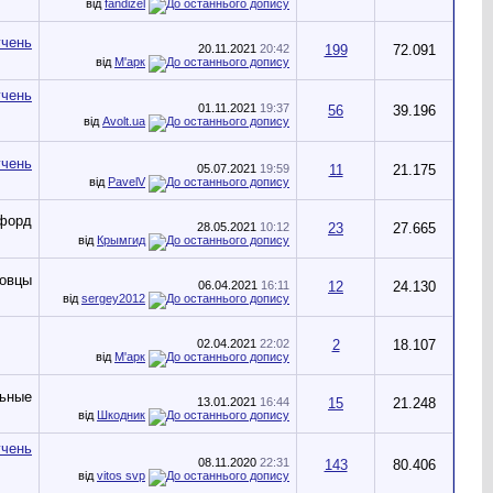
від
fandizel
20.11.2021
20:42
199
72.091
від
М'арк
01.11.2021
19:37
56
39.196
від
Avolt.ua
05.07.2021
19:59
11
21.175
від
PavelV
28.05.2021
10:12
23
27.665
від
Крымгид
06.04.2021
16:11
12
24.130
від
sergey2012
02.04.2021
22:02
2
18.107
від
М'арк
13.01.2021
16:44
15
21.248
від
Шкодник
08.11.2020
22:31
143
80.406
від
vitos svp