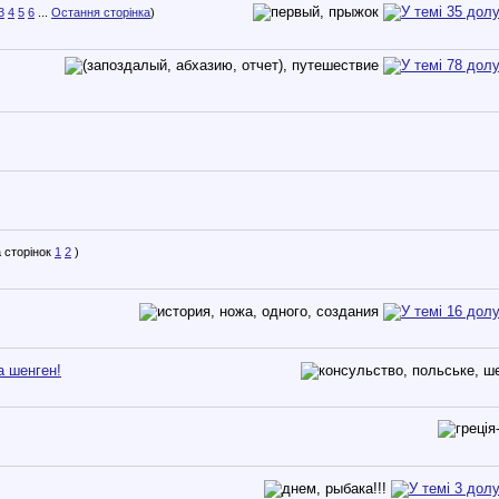
3
4
5
6
...
Остання сторінка
)
1
2
)
а шенген!