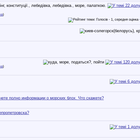
ка
)
ка
)
нете полно информации о морских блох. Что скажете?
непропетровска?