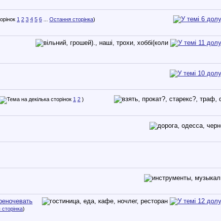
1
2
3
4
5
6
...
Остання сторінка
)
1
2
)
ереночевать
 сторінка
)