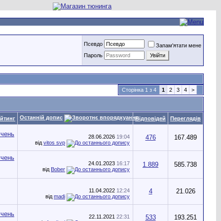
Псевдо
Запам'ятати мене
Пароль
Сторінка 1 з 4
1
2
3
4
>
Останній допис
йтинг
Відповідей
Переглядів
28.06.2026
19:04
476
167.489
від
vitos svp
24.01.2023
16:17
1.889
585.738
від
Bober
11.04.2022
12:24
4
21.026
від
madi
22.11.2021
22:31
533
193.251