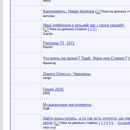
olexa
Короновирус. Новая болячка
(
вите4ек
Наші хоббі(коли є вільний час і трохи грошей).
(
1
2
3
)
Gazda
Pannonia T5, 1971
PavelV
Что взять на прокат? Траф, Форд или Старекс?
(
Крымгид
Дорога Одесса - Черновцы
sergo
Греція 2019.
DRB
Музыкальные инструменты
Rulik
Дайте воды попить, а то так есть хочется, шо п
негде
(
1
2
3
4
5
6
...
Остання
vitos svp