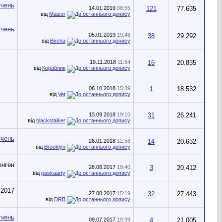
14.01.2019
08:55
121
77.635
від
Maizer
05.01.2019
19:46
38
29.292
від
Bircha
19.11.2018
11:54
16
20.835
від
Кораблик
08.10.2018
15:39
1
18.532
від
Vet
13.09.2018
19:10
31
26.241
від
blackstalker
26.01.2018
12:58
14
20.632
від
Brooklyn
28.08.2017
19:40
3
20.412
від
paskaarty
27.08.2017
15:19
32
27.443
від
DRB
09.07.2017
19:39
4
21.005