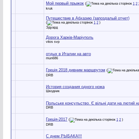
Мой первый прыжок
(
1
2
kruk
Путешествие в Абхазию (запоздалый отчет)
(
1
2
)
Эдуард
Дорога Харків-Маріуполь
vitos svp
отдых в Италии на авто
mun686
Греція 2018 дивним маршрутом
(
DRB
История создания одного ножа
Шкодник
Польське консульство. Є вільні дати на лютий н
DRB
Греція-2017
(
1
2
)
DRB
С днем РЫБАКА!!!