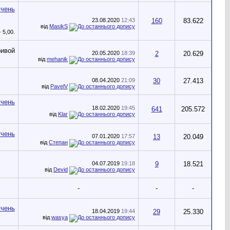
23.08.2020
12:43
160
83.622
від
MasikS
20.05.2020
18:39
2
20.629
від
mehanik
08.04.2020
21:09
30
27.413
від
PavelV
18.02.2020
19:45
641
205.572
від
Klar
07.01.2020
17:57
13
20.049
від
Степан
04.07.2019
19:18
9
18.521
від
Devid
-
-
-
18.04.2019
19:44
29
25.330
від
wasya