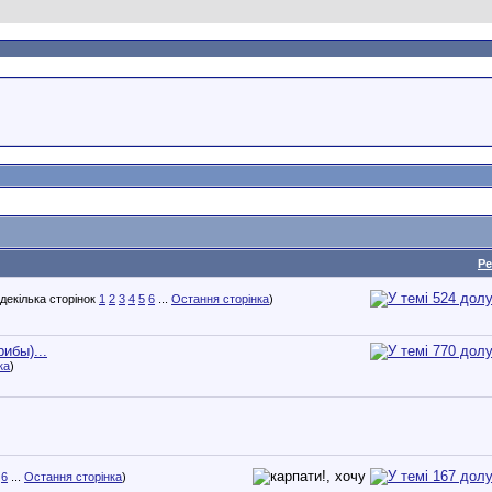
Ре
1
2
3
4
5
6
...
Остання сторінка
)
ибы)...
ка
)
6
...
Остання сторінка
)