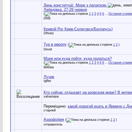
День конституції. Море з палаткою.
Лебедівка. 27-29 червня
(
1
2
3
4
5
6
...
Остання сторін
DRB
Кривой Рог Киев-Солегорск(Белорусь)
Dthuey
Тур в европу
(
1
2
)
Devid
Море или куда пойти, куда податься?
(
1
2
3
4
5
6
...
Остання сторін
MANяк
Лучик
IgBer
Кто сейчас отдыхает на азовском море? В интер
sahastepa
Переміщено:
какой дорогой ехать в Яремче с Д
старлей
Аэрофобия
(
1
2
)
отправитель