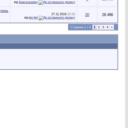
від
Анатольевич
27.11.2016
22:25
20
28.486
від
jim-jim
Сторінка 1 з 4
1
2
3
4
>