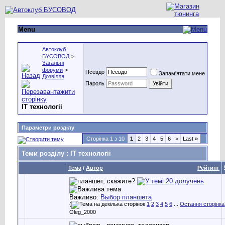
Menu
Автоклуб
БУСОВОД
>
Загальні
форуми
>
Псевдо
Запам'ятати мене
Дозвілля
Пароль
IT технологіі
Параметри розділу
Сторінка 1 з 10
1
2
3
4
5
6
>
Last
»
Теми розділу
: IT технологіі
Тема
/
Автор
Рейтинг
Важливо:
Выбор планшета
(
1
2
3
4
5
6
...
Остання сторінка
Oleg_2000