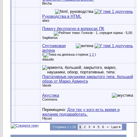
Bircha
Руководства в HTML
abez
Помогу бесплатно в вопросах ПК
Sagittarius
Спутниковая
антена
(
1
2
)
ddaudio
Портативные наушники закрытого типа: большой
обзор от Марко Армента
Vasek
Акустика
Commens
Переміщено:
Для тех у кого есть время и
желание подзаработать.
Hlyust
Сторінка 1 з 10
1
2
3
4
5
6
>
Last
»