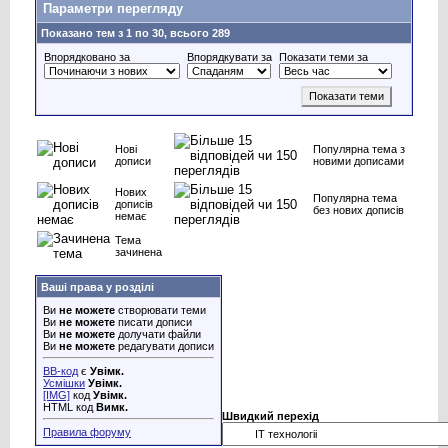
Параметри перегляду
Показано тем з 1 по 30, всього 289
Впорядковано за
Впорядкувати за
Показати теми за
Нові
Популярна тема з
дописи
новими дописами
Нових
Популярна тема
дописів
без нових дописів
немає
Тема
зачинена
Ваші права у розділі
Ви
не можете
створювати теми
Ви
не можете
писати дописи
Ви
не можете
долучати файли
Ви
не можете
редагувати дописи
BB-код
є
Увімк.
Усмішки
Увімк.
[IMG]
код
Увімк.
HTML код
Вимк.
Швидкий перехід
Правила форуму