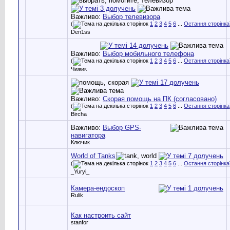
Важливо:
Выбор телевизора
(
1
2
3
4
5
6
...
Остання сторінка
Den1ss
Важливо:
Выбор мобильного телефона
(
1
2
3
4
5
6
...
Остання сторінка
Чижик
Важливо:
Скорая помощь на ПК (согласовано)
(
1
2
3
4
5
6
...
Остання сторінка
Bircha
Важливо:
Выбор GPS-
навигатора
Ключик
World of Tanks
(
1
2
3
4
5
6
...
Остання сторінка
_Yuryi_
Камера-ендоскоп
Rulik
Как настроить сайт
stanfor