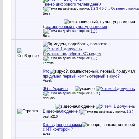
Тюнер цифрового телевидения.
(
1
2
3
4
5
6
...
Остання сторінка
Беза
Дистанционный пульт управления
(
1
2
)
Беза
Помогите подобрать 3G-модем
(
1
2
)
Lemfita
Кто
придумал первый компьютерный вирус?
Vasek
3G в Украине
(
1
2
3
)
ddaudio
Видеонаблюдение
(
1
2
)
pasha210
Кто в Днепре знаком
с ИТ конторой ?
abez