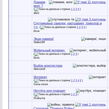
Ломаем
мозг ?
(
1
2
3
4
)
abez
Спутниковые тарелки, картшаринг, триколор и
т.п.
(
1
2
3
4
)
Беза
Экшн камера!
Stalker88
Мобильный интернет.
(
1
2
3
)
Беза
Выбор алкотестера
Aleksandr
Интернет
(
1
2
3
4
5
)
Gena-street
Ноутбук или планшет
(
1
2
3
)
Dvakyma
Стратегия "Правила Войны"