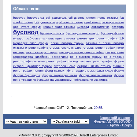
Облако тегов
busovod
busovod.ua
cdi двигатель
cdi дизель
citroen nemo отзывы
fiat
scudo отзывы
hdi двигатель
opel vivaro отзывы
opel vivaro расход топлива
opel vivaro форум
renault trafic отзывы
Бусовод
автоаптечка
авториа
бусовод
бусовод ком юа
бусовод опель виваро
бусовод форум
виваро
забилась канализация
замена ремня грм рено трафик 1.9
мерседес вито форум
опель виваро форум
отзывы о опель виваро
отзывы о рено трафик
отзывы опель виваро
отзывы рено трафик
пежо
експерт
пежо експерт форум
расход топлива рено трафик
регулировка
карбюратора китайской бензопилы
рено мастер форум
рено трафик
рено трафик отзывы
рено трафик расход топлива
рено трафик форум
ситроен джампер форум
ситроен немо
ситроен немо отзывы
тюнинг
рено трафик
тюнинг форд транзит
фиат скудо отзывы
фиат скудо форум
форум бусоводов
форум мерседес вито
форум опель виваро
форум
рено трафик
чебурашка на украинском
чебурашка по украински
Часовий пояс GMT +2. Поточний час:
20:55
.
Зворотній зв'язок
-
Форум АК "BUSOVOD"
-
Архів
-
Вгору
vBulletin
3.8.11 ; Copyright © 2000-2026 Jelsoft Enterprises Limited