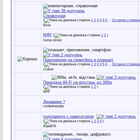
Справочная
(
1
2
3
4
5
6
...
Остання сторінка
Беза
МФУ
(
1
2
)
Gena-street
Приложения на смартфон и планшет
(
1
2
3
4
5
6
...
Остання сторінка
cruiser
Передача Wi-Fi на відстань до 300м
(
1
2
)
NPP
Динамики ?
ruslankarpaty
подскажите с навигатором
(
1
2
3
4
)
Юрий78