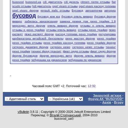
busovod
busovod.ua
cdi двигатель
cdi дизель
citroen nemo отзывы
fiat
scudo отзывы
hdi двигатель
opel vivaro отзывы
opel vivaro расход топлива
opel vivaro форум
renault trafic отзывы
Бусовод
автоаптечка
авториа
бусовод
бусовод ком юа
бусовод опель виваро
бусовод форум
виваро
забилась канализация
замена ремня грм рено трафик 1.9
мерседес вито форум
опель виваро форум
отзывы о опель виваро
отзывы о рено трафик
отзывы опель виваро
отзывы рено трафик
пежо
експерт
пежо експерт форум
расход топлива рено трафик
регулировка
карбюратора китайской бензопилы
рено мастер форум
рено трафик
рено трафик отзывы
рено трафик расход топлива
рено трафик форум
ситроен джампер форум
ситроен немо
ситроен немо отзывы
тюнинг
рено трафик
тюнинг форд транзит
фиат скудо отзывы
фиат скудо форум
форум бусоводов
форум мерседес вито
форум опель виваро
форум
рено трафик
чебурашка на украинском
чебурашка по украински
Часовий пояс GMT +2. Поточний час:
12:32
.
Зворотній зв'язок
-
Форум АК "BUSOVOD"
-
Архів
-
Вгору
vBulletin
3.8.11 ; Copyright © 2000-2026 Jelsoft Enterprises Limited
Переклад: ©
Віталій Стопчанський
, 2004-2010
busovod_ua©