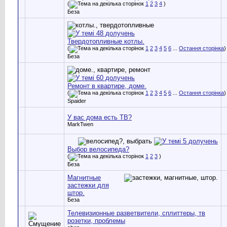
(
1
2
3
4
)
Беза
Твердотопливные котлы.
(
1
2
3
4
5
6
...
Остання сторінка
)
Беза
Ремонт в квартире, доме.
(
1
2
3
4
5
6
...
Остання сторінка
)
Spaider
У вас дома есть ТВ?
MarkTwen
Выбор велосипеда?
(
1
2
3
)
Беза
Магнитные
застежки для
штор.
Беза
Телевизионные разветвители, сплиттеры, тв
розетки, проблемы