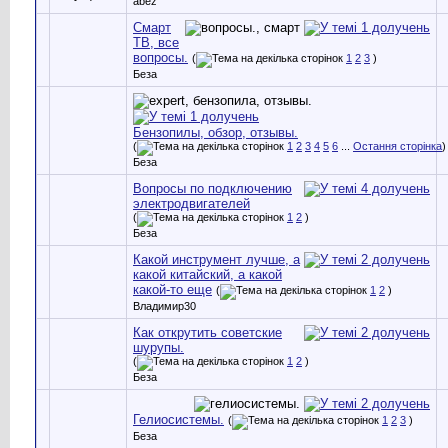
abez
Смарт
ТВ, все
вопросы.
(
1
2
3
)
Беза
Бензопилы, обзор, отзывы.
(
1
2
3
4
5
6
...
Остання сторінка
)
Беза
Вопросы по подключению
электродвигателей
(
1
2
)
Беза
Какой инструмент лучше, а
какой китайский, а какой
какой-то еще
(
1
2
)
Владимир30
Как открутить советские
шурупы.
(
1
2
)
Беза
Гелиосистемы.
(
1
2
3
)
Беза