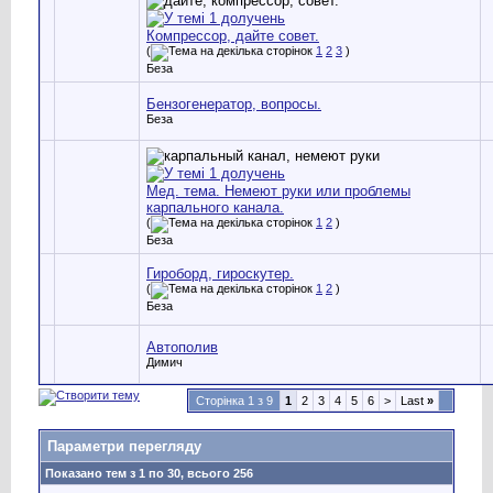
Компрессор, дайте совет.
(
1
2
3
)
Беза
Бензогенератор, вопросы.
Беза
Мед. тема. Немеют руки или проблемы
карпального канала.
(
1
2
)
Беза
Гироборд, гироскутер.
(
1
2
)
Беза
Автополив
Димич
Сторінка 1 з 9
1
2
3
4
5
6
>
Last
»
Параметри перегляду
Показано тем з 1 по 30, всього 256