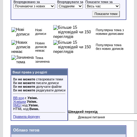
Впорядковано за
Впорядкувати за
Показати теми за
Нові
Популярна тема з
дописи
новими дописами
Нових
Популярна тема
дописів
без нових дописів
немає
Тема
зачинена
Ваші права у розділі
Ви
не можете
створювати теми
Ви
не можете
писати дописи
Ви
не можете
долучати файли
Ви
не можете
редагувати дописи
BB-код
є
Увімк.
Усмішки
Увімк.
[IMG]
код
Увімк.
HTML код
Вимк.
Швидкий перехід
Правила форуму
Облако тегов