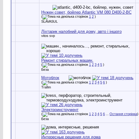
Нужен совет, бойлер Atlantic VM 080 D400-2-BC
(
1
2
)
SLAVASUL
Ліхтарик налобний для дому, авто і іншого
vitos svp
Ремонт стиральных машин.
(
1
2
3
4
5
)
Беза
Мотоблок
(
1
2
3
4
5
6
)
Trafim
Электроинструмент
(
1
2
3
4
5
6
...
Остання сторінка
)
Беза
Интересные решения для дома