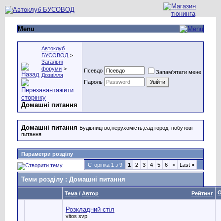
Menu
Автоклуб
БУСОВОД
>
Загальні
форуми
>
Псевдо
Запам'ятати мене
Дозвілля
Пароль
Домашні питання
Домашні питання
Будівництво,нерухомість,сад город, побутові
питання
Параметри розділу
Сторінка 1 з 9
1
2
3
4
5
6
>
Last
»
Теми розділу
: Домашні питання
О
Тема
/
Автор
Рейтинг
Розкладний стіл
vitos svp