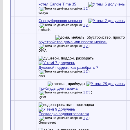
котел Candle Time 35
(
1
2
)
wasya
Снегоуборочная машина
(
1
2
)
mehanik
обустройство дома или просто мебель
(
1
2
)
DIMA
Душевой поддон, как разобрать ?
(
1
2
)
abez
Приблуды для гаража.
(
1
2
3
)
IgBer
Прокладка водонагревателя
(
1
2
)
Gena-street