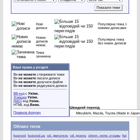
Нові
Популярна тема з
дописи
новими дописами
Нових
Популярна тема
дописів
без нових дописів
немає
Тема
зачинена
Ваші права у розділі
Ви
не можете
створювати теми
Ви
не можете
писати дописи
Ви
не можете
долучати файли
Ви
не можете
редагувати дописи
BB-код
є
Увімк.
Усмішки
Увімк.
[IMG]
код
Увімк.
HTML код
Вимк.
Швидкий перехід
Правила форуму
Облако тегов
busovod
busovod.ua
cdi двигатель
cdi дизель
citroen nemo отзывы
fiat