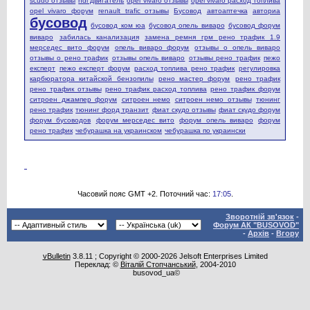
scudo отзывы
hdi двигатель
opel vivaro отзывы
opel vivaro расход топлива
opel vivaro форум
renault trafic отзывы
Бусовод
автоаптечка
авториа
бусовод
бусовод ком юа
бусовод опель виваро
бусовод форум
виваро
забилась канализация
замена ремня грм рено трафик 1.9
мерседес вито форум
опель виваро форум
отзывы о опель виваро
отзывы о рено трафик
отзывы опель виваро
отзывы рено трафик
пежо
експерт
пежо експерт форум
расход топлива рено трафик
регулировка
карбюратора китайской бензопилы
рено мастер форум
рено трафик
рено трафик отзывы
рено трафик расход топлива
рено трафик форум
ситроен джампер форум
ситроен немо
ситроен немо отзывы
тюнинг
рено трафик
тюнинг форд транзит
фиат скудо отзывы
фиат скудо форум
форум бусоводов
форум мерседес вито
форум опель виваро
форум
рено трафик
чебурашка на украинском
чебурашка по украински
Часовий пояс GMT +2. Поточний час:
17:05
.
Зворотній зв'язок
-
Форум АК "BUSOVOD"
-
Архів
-
Вгору
vBulletin
3.8.11 ; Copyright © 2000-2026 Jelsoft Enterprises Limited
Переклад: ©
Віталій Стопчанський
, 2004-2010
busovod_ua©