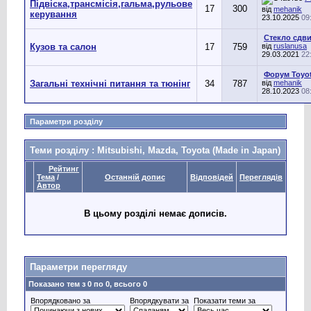
Підвіска,трансмісія,гальма,рульове
17
300
від
mehanik
керування
23.10.2025
09
Стекло сдв
Кузов та салон
17
759
від
ruslanusa
29.03.2021
22
Форум Toyot
Загальні технічні питання та тюнінг
34
787
від
mehanik
28.10.2023
08
Параметри розділу
Теми розділу
: Mitsubishi, Mazda, Toyota (Made in Japan)
Рейтинг
Тема
/
Останній допис
Відповідей
Переглядів
Автор
В цьому розділі немає дописів.
Параметри перегляду
Показано тем з 0 по 0, всього 0
Впорядковано за
Впорядкувати за
Показати теми за