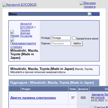
Menu
Автоклуб
БУСОВОД
>
Технічні
форуми
бусоводів
Псевдо
Запам'ятати мене
Пароль
Mitsubishi, Mazda,
Toyota (Made in
Japan)
Mitsubishi, Mazda, Toyota (Made in Japan)
Mazda, Toyota,
Mitsubishi и прочие японские микроавтобусы
Підрозділи
: Mitsubishi, Mazda, Toyota (Made in Japan)
Розділ
Теми
Дописи
Ос
Запчасти То
Двигун паливна єлектроника
37
655
від
mehanik
24.01.2022
16
Р