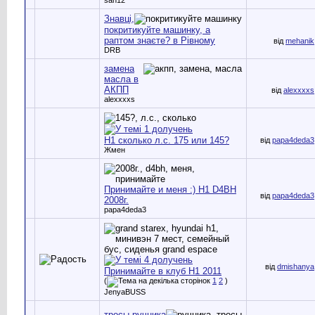
Знавці,
покритикуйте машинку, а
раптом знаєте? в Рівному
від
mehanik
DRB
замена
масла в
АКПП
від
alexxxxs
alexxxxs
Н1 сколько л.с. 175 или 145?
від
papa4deda3
Жмен
Принимайте и меня :) H1 D4BH
від
papa4deda3
2008г.
papa4deda3
від
dmishanya
Принимайте в клуб H1 2011
(
1
2
)
JenyaBUSS
тросы ручника