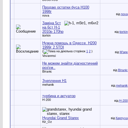
Продаю остатки буса Н100
1998г
від
nova
nova
Заміна 5ст
на 6ст H-1
2010р 170hp
від
tiorkin
tiorkin
Нужна помощь в Одессе. Н200
1999г 2.5TDI
(
1
2
)
від
М'арк
Vovanmsi
Не можем знайти діагностичний
роз'єм..
від
Віталіс
Віталіс
Зчеплення Н1
mehanik
від
mehanik
турбина и актуатор
H-200
від
H-200
Hyundai Grand Starex
від
Карпуха
Kir_Oz