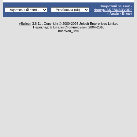
Зворотній зв'язок
-
Форум АК "BUSOVOD"
-
Архів
-
Вгору
vBulletin
3.8.11 ; Copyright © 2000-2026 Jelsoft Enterprises Limited
Переклад: ©
Віталій Стопчанський
, 2004-2010
busovod_ua©