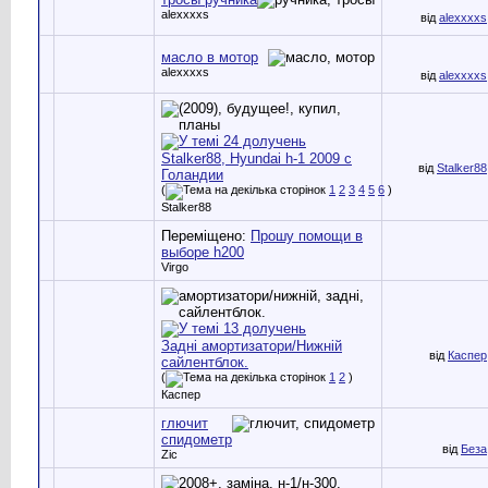
alexxxxs
від
alexxxxs
масло в мотор
alexxxxs
від
alexxxxs
Stalker88, Hyundai h-1 2009 с
від
Stalker88
Голандии
(
1
2
3
4
5
6
)
Stalker88
Переміщено:
Прошу помощи в
выборе h200
Virgo
Задні амортизатори/Нижній
від
Каспер
сайлентблок.
(
1
2
)
Каспер
глючит
спидометр
від
Беза
Zic