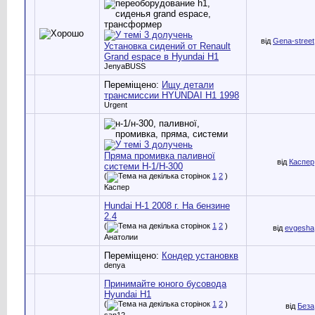
від
Gena-street
Установка сидений от Renault
Grand espace в Hyundai H1
JenyaBUSS
Переміщено:
Ищу детали
трансмиссии HYUNDAI H1 1998
Urgent
Пряма промивка паливної
від
Каспер
системи Н-1/Н-300
(
1
2
)
Каспер
Hundai H-1 2008 г. На бензине
2.4
(
1
2
)
від
evgesha
Анатолии
Переміщено:
Кондер установкв
denya
Принимайте юного бусовода
Hyundai H1
(
1
2
)
від
Беза
san12