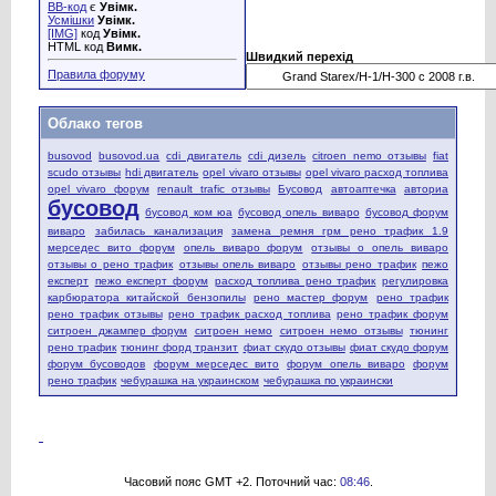
BB-код
є
Увімк.
Усмішки
Увімк.
[IMG]
код
Увімк.
HTML код
Вимк.
Швидкий перехід
Правила форуму
Облако тегов
busovod
busovod.ua
cdi двигатель
cdi дизель
citroen nemo отзывы
fiat
scudo отзывы
hdi двигатель
opel vivaro отзывы
opel vivaro расход топлива
opel vivaro форум
renault trafic отзывы
Бусовод
автоаптечка
авториа
бусовод
бусовод ком юа
бусовод опель виваро
бусовод форум
виваро
забилась канализация
замена ремня грм рено трафик 1.9
мерседес вито форум
опель виваро форум
отзывы о опель виваро
отзывы о рено трафик
отзывы опель виваро
отзывы рено трафик
пежо
експерт
пежо експерт форум
расход топлива рено трафик
регулировка
карбюратора китайской бензопилы
рено мастер форум
рено трафик
рено трафик отзывы
рено трафик расход топлива
рено трафик форум
ситроен джампер форум
ситроен немо
ситроен немо отзывы
тюнинг
рено трафик
тюнинг форд транзит
фиат скудо отзывы
фиат скудо форум
форум бусоводов
форум мерседес вито
форум опель виваро
форум
рено трафик
чебурашка на украинском
чебурашка по украински
Часовий пояс GMT +2. Поточний час:
08:46
.