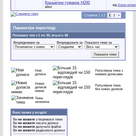
Крышечки туманок Н200
від
Gena-street
abez
Сторінка 1 з 2
1
2
>
Параметри перегляду
Показано тем з 1 по 30, всього 48
Впорядковано за
Впорядкувати за
Показати теми за
Нові
Популярна тема з
дописи
новими дописами
Нових
Популярна тема
дописів
без нових дописів
немає
Тема
зачинена
Ваші права у розділі
Ви
не можете
створювати теми
Ви
не можете
писати дописи
Ви
не можете
долучати файли
Ви
не можете
редагувати дописи