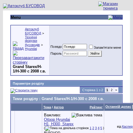
Menu
Автоклуб
БУСОВОД
>
Технічні
форуми
бусоводів
>
Псевдо
Запам'ятати мене
Hyundai
Пароль
Grand Starex/H-
1/H-300 с 2008 г.в.
Параметри розділу
Сторінка 1 з 2
1
2
>
Теми розділу
: Grand Starex/H-1/H-300 с 2008 г.в.
Останній допис
Тема
/
Автор
Рейтинг
Важливо:
Обзор Hyundai
H1, H300, Starex
від
Каспер
(
1
2
3
4
5
)
BUSOVOD