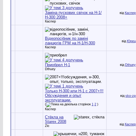
Заміна пускових свічок на Н-1/
від
Каспер
Н-300 2008+
Каспер
Відеопосібник по заміні
від
Юрец
ланцюгів ГРМ на Н-1/Н-300
Каспер
Приобрел Н-1
від
Dthuey
Dthuey
Только Н-300 или Н-1 с 2007+!!!
Обсуждения и опыт
від
sko-zp
эксплуатации.
(
1
2
)
Каспер
Стёкла на
Starex 2008
від
Каспер
Zic