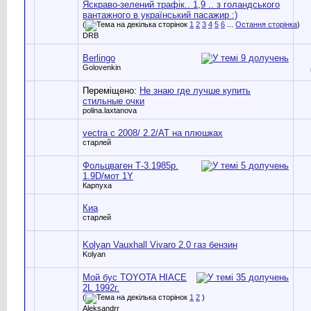
Яскраво-зелений трафік.. 1,9 .. з голандського
вантажного в український пасажир :)
(
1
2
3
4
5
6
...
Остання сторінка
)
DRB
Berlingo
Golovenkin
Переміщено:
Не знаю где лучше купить
стильные очки
polina.laxtanova
vectra c 2008/ 2.2/AT на плюшках
старлей
Фольцваген Т-3.1985р.
1.9D/мот 1Y
Карпуха
Киа
старлей
Kolyan Vauxhall Vivaro 2.0 газ бензин
Kolyan
Мой бус TOYOTA HIACE
2L 1992г.
(
1
2
)
Aleksandrr