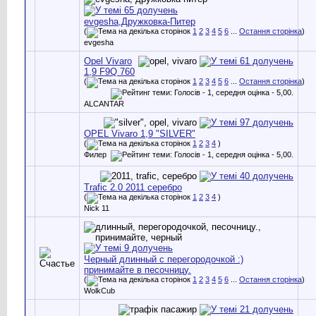
evgesha,Дружковка-Питер
(
1
2
3
4
5
6
...
Остання сторінка
)
evgesha
Opel Vivaro
1,9 F9Q 760
(
1
2
3
4
5
6
...
Остання сторінка
)
ALCANTAR
OPEL Vivaro 1,9 "SILVER"
(
1
2
3
4
)
Филер
Trafic 2.0 2011 серебро
(
1
2
3
4
)
Nick 11
Черный длинный с перегородочкой :)
принимайте в песочницу.
(
1
2
3
4
5
6
...
Остання сторінка
)
WolkCub