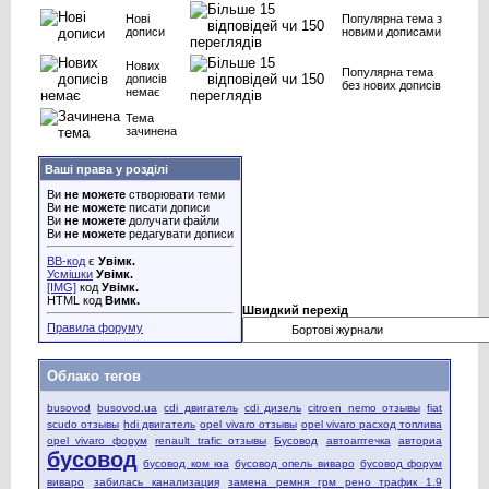
Нові
Популярна тема з
дописи
новими дописами
Нових
Популярна тема
дописів
без нових дописів
немає
Тема
зачинена
Ваші права у розділі
Ви
не можете
створювати теми
Ви
не можете
писати дописи
Ви
не можете
долучати файли
Ви
не можете
редагувати дописи
BB-код
є
Увімк.
Усмішки
Увімк.
[IMG]
код
Увімк.
HTML код
Вимк.
Швидкий перехід
Правила форуму
Облако тегов
busovod
busovod.ua
cdi двигатель
cdi дизель
citroen nemo отзывы
fiat
scudo отзывы
hdi двигатель
opel vivaro отзывы
opel vivaro расход топлива
opel vivaro форум
renault trafic отзывы
Бусовод
автоаптечка
авториа
бусовод
бусовод ком юа
бусовод опель виваро
бусовод форум
виваро
забилась канализация
замена ремня грм рено трафик 1.9