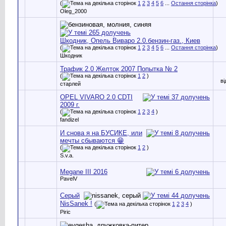
(
1
2
3
4
5
6
...
Остання сторінка
)
Oleg_2000
Шкодник, Опель Виваро 2.0.бензин-газ., Киев
(
1
2
3
4
5
6
...
Остання сторінка
)
Шкодник
Трафик 2.0 Желток 2007 Попытка № 2
(
1
2
)
в
старлей
OPEL VIVARO 2.0 CDTI
2009 г.
(
1
2
3
4
)
fandizel
И снова я на БУСИКЕ, или
мечты сбываются 😁
(
1
2
)
S.v.a.
Megane III 2016
PavelV
Серый
NisSanek !
(
1
2
3
4
)
Piric