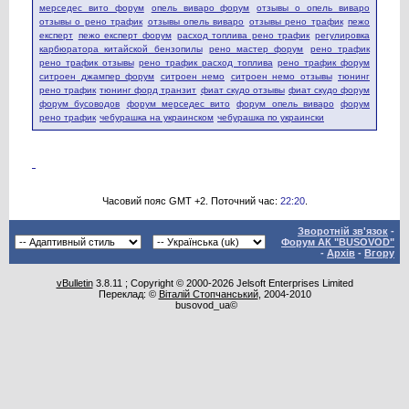
мерседес вито форум
опель виваро форум
отзывы о опель виваро
отзывы о рено трафик
отзывы опель виваро
отзывы рено трафик
пежо
експерт
пежо експерт форум
расход топлива рено трафик
регулировка
карбюратора китайской бензопилы
рено мастер форум
рено трафик
рено трафик отзывы
рено трафик расход топлива
рено трафик форум
ситроен джампер форум
ситроен немо
ситроен немо отзывы
тюнинг
рено трафик
тюнинг форд транзит
фиат скудо отзывы
фиат скудо форум
форум бусоводов
форум мерседес вито
форум опель виваро
форум
рено трафик
чебурашка на украинском
чебурашка по украински
Часовий пояс GMT +2. Поточний час:
22:20
.
Зворотній зв'язок
-
Форум АК "BUSOVOD"
-
Архів
-
Вгору
vBulletin
3.8.11 ; Copyright © 2000-2026 Jelsoft Enterprises Limited
Переклад: ©
Віталій Стопчанський
, 2004-2010
busovod_ua©