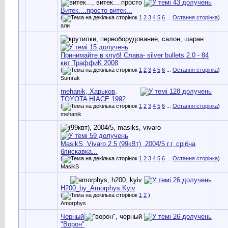
Витек....просто витек...
(
1
2
3
4
5
6
...
Остання сторінка
)
али
Принимайте в клуб! Слава- silver bullets 2.0 - 84
квт ТраффиК 2008
(
1
2
3
4
5
6
...
Остання сторінка
)
Sumrak
mehanik, Xарьков,
TOYOTA HIAСE 1992
(
1
2
3
4
5
6
...
Остання сторінка
)
mehanik
MasikS, Vivaro 2.5 (99кВт), 2004/5 г.г, срібна
блискавка...
(
1
2
3
4
5
6
...
Остання сторінка
)
MasikS
H200_by_Amorphys Kyiv
(
1
2
)
Amorphys
Черный
"Ворон"