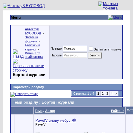
Menu
Автоклуб
БУСОВОД
>
Загальні
форуми
>
Балачки в
Псевдо
курилці
>
Запам'ятати мене
Вітання та
Пароль
знайомства
Бортові журнали
Параметри розділу
Сторінка 1 з 4
1
2
3
4
>
Теми розділу
: Бортові журнали
Ост
Тема
/
Автор
Рейтинг
PavelV знову небус 😂
PavelV