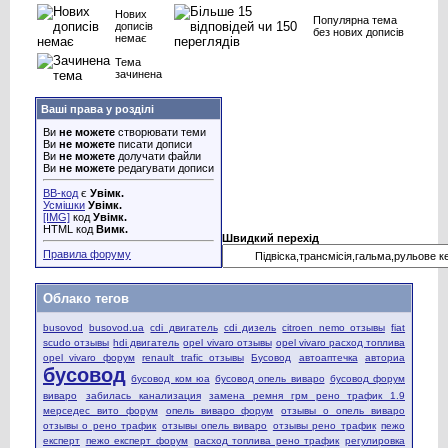
Нових
Популярна тема
дописів
без нових дописів
немає
Тема
зачинена
Ваші права у розділі
Ви
не можете
створювати теми
Ви
не можете
писати дописи
Ви
не можете
долучати файли
Ви
не можете
редагувати дописи
BB-код
є
Увімк.
Усмішки
Увімк.
[IMG]
код
Увімк.
HTML код
Вимк.
Швидкий перехід
Правила форуму
Облако тегов
busovod
busovod.ua
cdi двигатель
cdi дизель
citroen nemo отзывы
fiat
scudo отзывы
hdi двигатель
opel vivaro отзывы
opel vivaro расход топлива
opel vivaro форум
renault trafic отзывы
Бусовод
автоаптечка
авториа
бусовод
бусовод ком юа
бусовод опель виваро
бусовод форум
виваро
забилась канализация
замена ремня грм рено трафик 1.9
мерседес вито форум
опель виваро форум
отзывы о опель виваро
отзывы о рено трафик
отзывы опель виваро
отзывы рено трафик
пежо
експерт
пежо експерт форум
расход топлива рено трафик
регулировка