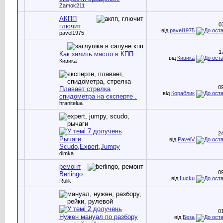
Zamok211
АКПП
0
глючит
від
pavel1975
pavel1975
1
Как залить масло в КПП
від
Кивика
Кивика
0
Плавает стрелка
від
Кораблик
спидометра на єксперте .
hranitelua
2
Рычаги
від
PavelV
Scudo,Expert,Jumpy
dimka
ремонт
0
Berlingo
від
Lucku
Rulik
0
Нужен мануал по разбору
від
Беза