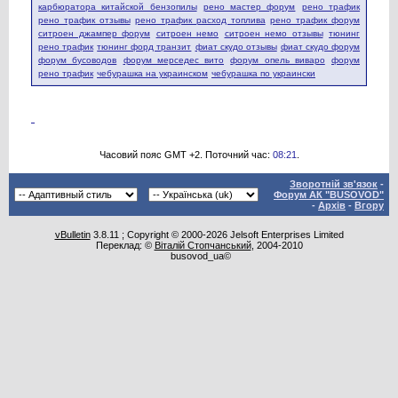
карбюратора китайской бензопилы
рено мастер форум
рено трафик
рено трафик отзывы
рено трафик расход топлива
рено трафик форум
ситроен джампер форум
ситроен немо
ситроен немо отзывы
тюнинг
рено трафик
тюнинг форд транзит
фиат скудо отзывы
фиат скудо форум
форум бусоводов
форум мерседес вито
форум опель виваро
форум
рено трафик
чебурашка на украинском
чебурашка по украински
Часовий пояс GMT +2. Поточний час:
08:21
.
Зворотній зв'язок
-
Форум АК "BUSOVOD"
-
Архів
-
Вгору
vBulletin
3.8.11 ; Copyright © 2000-2026 Jelsoft Enterprises Limited
Переклад: ©
Віталій Стопчанський
, 2004-2010
busovod_ua©