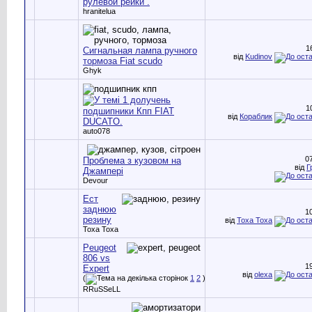
рулевой рейки .
hranitelua
1
Сигнальная лампа ручного
від
Kudinov
тормоза Fiat scudo
Ghyk
1
подшипники Кпп FIAT
від
Кораблик
DUCATO.
auto078
0
Проблема з кузовом на
від
Г
Джампері
Devour
Ест
заднюю
1
резину
від
Toxa Toxa
Toxa Toxa
Peugeot
806 vs
1
Expert
від
olexa
(
1
2
)
RRuSSeLL