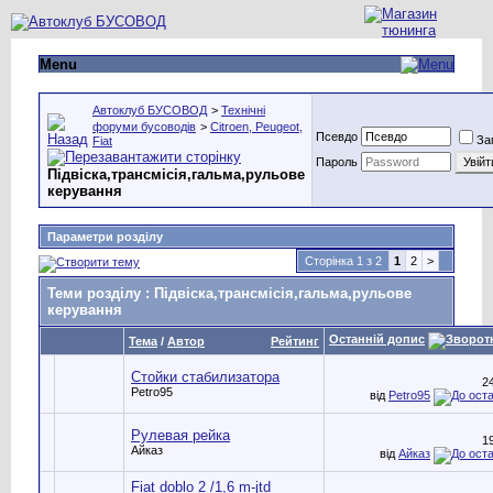
Menu
Автоклуб БУСОВОД
>
Технічні
форуми бусоводів
>
Citroen, Peugeot,
Псевдо
За
Fiat
Пароль
Підвіска,трансмісія,гальма,рульове
керування
Параметри розділу
Сторінка 1 з 2
1
2
>
Теми розділу
: Підвіска,трансмісія,гальма,рульове
керування
Останній допис
Тема
/
Автор
Рейтинг
Стойки стабилизатора
2
Petro95
від
Petro95
Рулевая рейка
1
Айказ
від
Айказ
Fiat doblo 2 /1,6 m-jtd