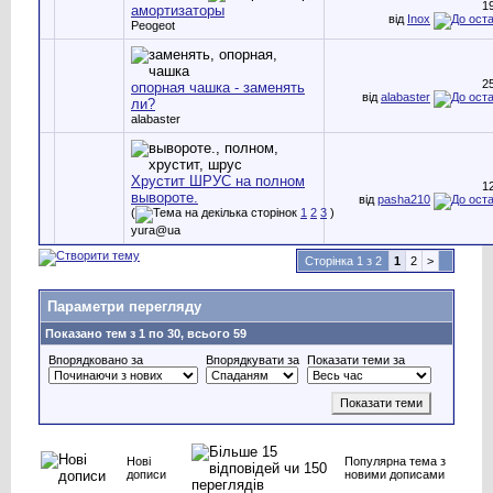
1
амортизаторы
від
Inox
Peogeot
2
опорная чашка - заменять
від
alabaster
ли?
alabaster
Хрустит ШРУС на полном
1
вывороте.
від
pasha210
(
1
2
3
)
yura@ua
Сторінка 1 з 2
1
2
>
Параметри перегляду
Показано тем з 1 по 30, всього 59
Впорядковано за
Впорядкувати за
Показати теми за
Нові
Популярна тема з
дописи
новими дописами