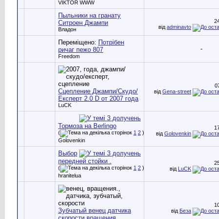
VIKTOR WWW
Пыльники на гранату
2
Ситроен Джампи
від
adminavto
Владон
Переміщено:
Потрібен
-
ричаг пежо 807
Freedom
0
Сцепление Джампи/Скудо/
від
Gena-street
Експерт 2.0 D от 2007 года
LuCK
Тормоза на Berlingo
1
(
1
2
)
від
Golovenkin
Golovenkin
Выбор
передней стойки .
2
(
1
2
)
від
LuCK
hranitelua
1
Зубчатый венец датчика
від
Беза
скорости вращения.