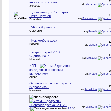
2
впорос по корзине
від
alexxxxs
alexxxxs
Відключити ДХО в фарах
1
Пежо Партнер
від
Василий Ш.
Exstudent
ГУР на берлинго
2
Golovenkin
від
PavelV
Писк колёс в ходу
1
Владон
від
wasya
Peugeot Expert 2013г.
1
Сцепление ?
від
Максимl
Максимl
КПП -
загадочные проблемы с
2
включением
від
Андро
Андро
Отличие кпп эксперт трос и
1
гидравлика .
від
hranitelua
hranitelua
2
Пневмоподвеска на БУС
від
WolkCub
(
1
2
3
)