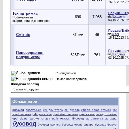
16.05.2022
22
Техпідтримка
Порушення уч
696
7.088
від
Шкодник
Побажання та
03.10.2025
07
скарги,новини,оновлення
Продам Trafic
від
ikser
Смітнік
5
Теми
46
18.11.2013
23
Порушення уч
Попередження
від
Шкодник
628
Теми
761
порушникам
03.10.2025
07
Є нові дописи
Немає нових дописів
Швидкий перехід
Облако тегов
busovod
busovod.ua
cdi двигатель
cdi дизель
citroen nemo отзывы
fiat
scudo отзывы
hdi двигатель
opel vivaro отзывы
opel vivaro расход топлива
opel vivaro форум
renault trafic отзывы
Бусовод
автоаптечка
авториа
бусовод
бусовод ком юа
бусовод опель виваро
бусовод форум