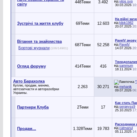
від
vitos svp
448
Теми
3.492
світу
30.03.2026
10
На війні заг
від
kilok1982
Зустрічі та життя клубу
69
Теми
12.603
20.07.2025
20
PavelV знову
Вітання та знайомства
687
Теми
52.258
від
PavelV
Бортові журнали
14.07.2026
20
(106/14901)
Твердопаливн
від
sammum
Огляд форуму
414
Теми
416
18.11.2024
10
Авто Барахолка
"
Куплю, продам, меняю,
2.263
30.271
від
mehanik
автозапчасти и авторазобрки
09.07.2026
06
Украины.
Как стать П
від
sergeyss9
Партнери Клуба
2
Теми
17
25.10.2023
17
Расходники и
від
catmanul
Продам...
1.328
Теми
19.783
05.11.2025
14