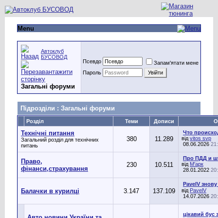
Menu
Автоклуб
БУСОВОД
Псевдо
Запам'ятати мене
Пароль
Загальні форуми
Підрозділи
: Загальні форуми
Розділ
Теми
Дописи
О
Технічні питання
Что происхо
380
11.289
від
vitos svp
Загальний розділ для технічних
08.06.2026
21
питань
Про ПДД и 
Право,
230
10.511
від
М'арк
фінанси,страхування
28.01.2022
20
PavelV знову
Балачки в курилці
3.147
137.109
від
PavelV
14.07.2026
20
цікавий бус 
Авто новини України та