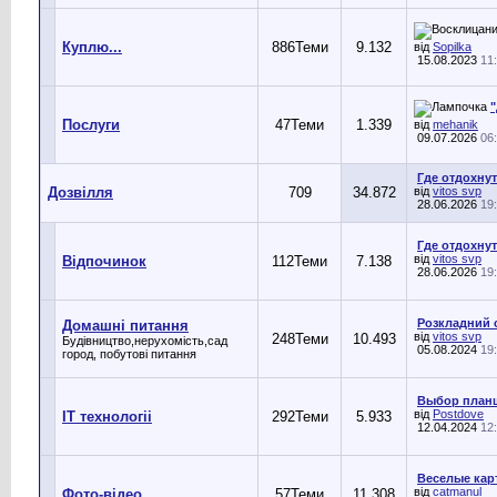
Куплю...
886
Теми
9.132
від
Sopilka
15.08.2023
11
"
Послуги
47
Теми
1.339
від
mehanik
09.07.2026
06
Где отдохнут
Дозвілля
709
34.872
від
vitos svp
28.06.2026
19
Где отдохнут
від
vitos svp
Відпочинок
112
Теми
7.138
28.06.2026
19
Розкладний с
Домашні питання
від
vitos svp
248
Теми
10.493
Будівництво,нерухомість,сад
05.08.2024
19
город, побутові питання
Выбор план
від
Postdove
IT технологіі
292
Теми
5.933
12.04.2024
12
Веселые кар
від
catmanul
Фото-відео
57
Теми
11.308