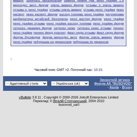
виваро
забилась канализация
замена ремня грм рено трафик 1.9
мерседес вито форум
опель виваро форум
отзывы о опель виваро
отзывы о рено трафик
отзывы опель виваро
отзывы рено трафик
пежо
експерт
пежо експерт форум
расход топлива рено трафик
регулировка
карбюратора китайской бензопилы
рено мастер форум
рено трафик
рено трафик отзывы
рено трафик расход топлива
рено трафик форум
ситроен джампер форум
ситроен немо
ситроен немо отзывы
тюнинг
рено трафик
тюнинг форд транзит
фиат скудо отзывы
фиат скудо форум
форум бусоводов
форум мерседес вито
форум опель виваро
форум
рено трафик
чебурашка на украинском
чебурашка по украински
Часовий пояс GMT +2. Поточний час:
10:15
.
Зворотній зв'язок
-
Форум АК "BUSOVOD"
-
Архів
-
Вгору
vBulletin
3.8.11 ; Copyright © 2000-2026 Jelsoft Enterprises Limited
Переклад: ©
Віталій Стопчанський
, 2004-2010
busovod_ua©