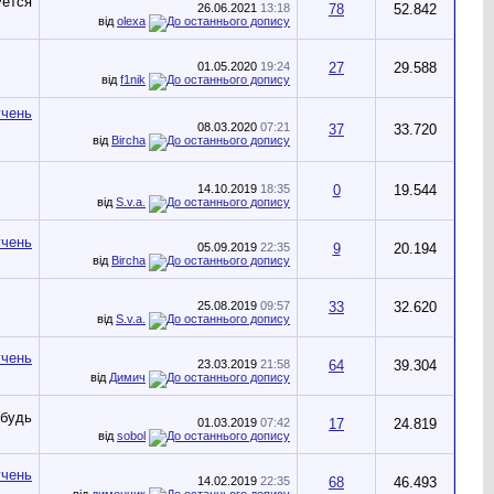
26.06.2021
13:18
78
52.842
від
olexa
01.05.2020
19:24
27
29.588
від
f1nik
08.03.2020
07:21
37
33.720
від
Bircha
14.10.2019
18:35
0
19.544
від
S.v.a.
05.09.2019
22:35
9
20.194
від
Bircha
25.08.2019
09:57
33
32.620
від
S.v.a.
23.03.2019
21:58
64
39.304
від
Димич
01.03.2019
07:42
17
24.819
від
sobol
14.02.2019
22:35
68
46.493
від
димончик