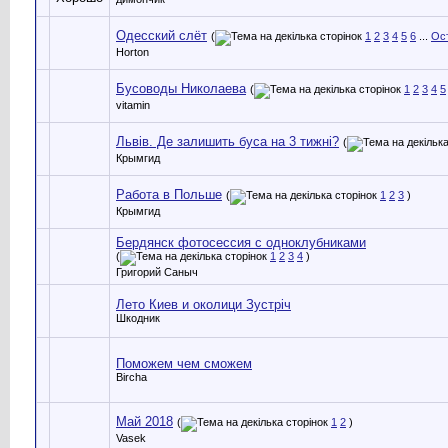
Одесский слёт
(
1
2
3
4
5
6
...
Ост
Horton
Бусоводы Николаева
(
1
2
3
4
5
vitamin
Львів. Де залишить буса на 3 тижні?
(
Крымгид
Работа в Польше
(
1
2
3
)
Крымгид
Бердянск фотосессия с одноклубниками
(
1
2
3
4
)
Григорий Саныч
Лето Киев и околици Зустріч
Шкодник
Поможем чем сможем
Bircha
Май 2018
(
1
2
)
Vasek