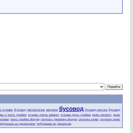
бусовод
fic отзывы
Бусовод
автоаптечка
авториа
бусовод ком юа
бусовод
вы о рено трафик
отзывы опель виваро
отзывы рено трафик
пежо експерт
пежо
оплива
рено трафик форум
ситроен джампер форум
ситроен немо
ситроен немо
ебурашка на украинском
чебурашка по украински