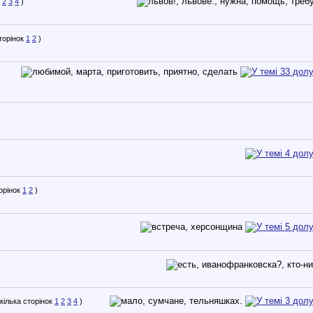
2
3
4
)
1
2
)
1
2
)
1
2
3
4
)