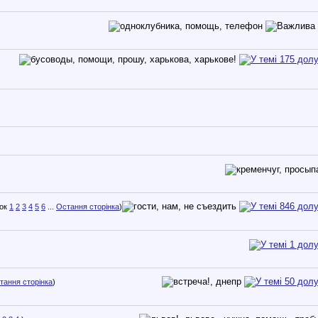
1
2
3
4
5
6
...
Остання сторінка
)
тання сторінка
)