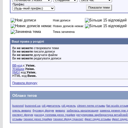
Префікс
Нові дописи
Нових дописів немає
Тема зачинена
Ваші права у розділі
Ви
не можете
створювати теми
Ви
не можете
писати дописи
Ви
не можете
долучати файли
Ви
не можете
редагувати дописи
BB-код
є
Увімк.
Усмішки
Увімк.
[IMG]
код
Увімк.
HTML код
Вимк.
Правила форуму
Облако тегов
busovod
busovod.ua
cdi двигатель
cdi дизель
citroen nemo отзывы
fiat scudo отзы
опель виваро
бусовод форум
виваро
забилась канализация
замена ремня грм 
експерт форум
расход топлива рено трафик
регулировка карбюратора китайско
отзывы
тюнинг рено трафик
тюнинг форд транзит
фиат скудо отзывы
фиат скудо