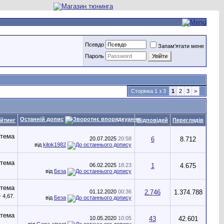
Псевдо
Запам'ятати мене
Пароль
Сторінка 1 з 3
1
2
3
>
Останній допис
йтинг
Відповідей
Переглядів
20.07.2025
20:58
6
8.712
від
kilok1982
06.02.2025
18:23
1
4.675
від
Беза
01.12.2020
00:36
2.746
1.374.788
від
Беза
10.05.2020
10:05
43
42.601
від
Gena-street