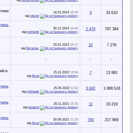
16.01.2014
18:39
0
33.610
від
Vasek
30.12.2024
16:00
2.479
797.384
від
mehanik
25.01.2023
16:17
10
7.278
від
Витасик.
-
-
-
25.11.2022
18:56
7
13.981
від
Беза
25.05.2022
11:52
3.042
1.088.518
від
mehanik
20.11.2021
15:30
11
19.219
від
fandizel
30.08.2021
21:18
783
217.969
від
Беза