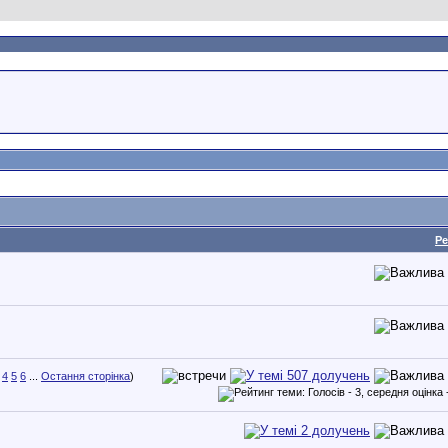
Ре
4
5
6
...
Остання сторінка
)