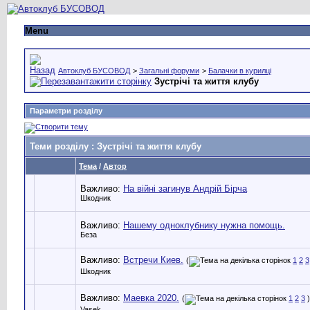
Menu
Автоклуб БУСОВОД
>
Загальні форуми
>
Балачки в курилці
Зустрічі та життя клубу
Параметри розділу
Теми розділу
: Зустрічі та життя клубу
Тема
/
Автор
Важливо:
На війні загинув Андрій Бірча
Шкодник
Важливо:
Нашему одноклубнику нужна помощь.
Беза
Важливо:
Встречи Киев.
(
1
2
3
Шкодник
Важливо:
Маевка 2020.
(
1
2
3
)
Vasek