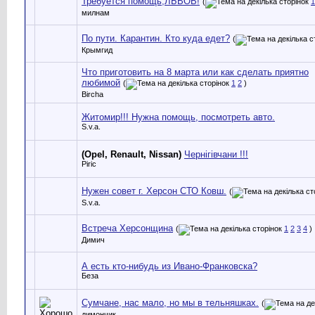
Требуется помощь,ЛЬВОВ!
(
1
милнам
По пути. Карантин. Кто куда едет?
(
Крымгид
Что приготовить на 8 марта или как сделать приятно
любимой
(
1
2
)
Bircha
Житомир!!! Нужна помощь, посмотреть авто.
S.v.a.
(Opel, Renault, Nissan)
Чернігівчани !!!
Piric
Нужен совет г. Херсон СТО Ковш.
(
S.v.a.
Встреча Херсонщина
(
1
2
3
4
)
Димич
А есть кто-нибудь из Ивано-Франковска?
Беза
Сумчане, нас мало, но мы в тельняшках.
(
димончик