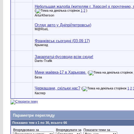
Небольшая жалоба (жителям г. Херсон) к прочтению,
(
1
2
)
ArturKherson
Огляд авто у Дніпрі(петровськ)
M@RseL
Франкiвськ сьогоднi (03.09.17)
Крымгид
Закарпатці-бусоводи,всім сюди!
Darts-Trafik
Мини маёвка-17 в Харькове.
(
Беза
Черкащани, скільки нас?
(
1
2
Каспер
Параметри перегляду
Показано тем з 1 по 30, всього 66
Впорядковано за
Впорядкувати за
Показати теми за