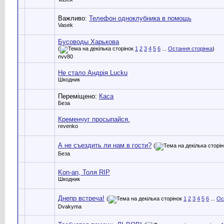
Важливо:
Телефон одноклубника в помощь
Vasek
Бусоводы Харькова
(
1
2
3
4
5
6
...
Остання сторінка
)
nvv80
Не стало Андрія Lucku
Шкодник
Переміщено:
Каса
Беза
Кременчуг просыпайся.
revenko
А не съездить ли нам в гости?
(
Беза
Kon-an, Толя RIP
Шкодник
Днепр встреча!
(
1
2
3
4
5
6
...
Ос
Dvakyma