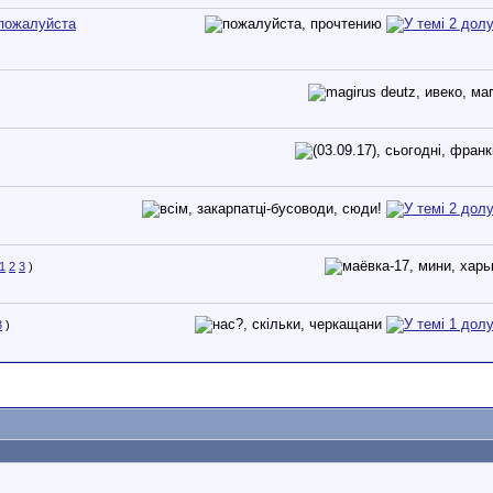
 пожалуйста
1
2
3
)
3
)