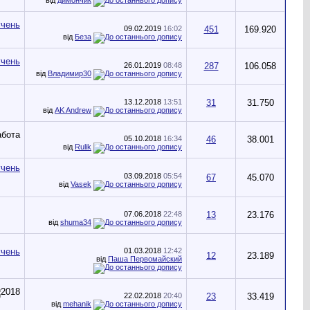
09.02.2019
16:02
451
169.920
від
Беза
26.01.2019
08:48
287
106.058
від
Владимир30
13.12.2018
13:51
31
31.750
від
AK Andrew
05.10.2018
16:34
46
38.001
від
Rulik
03.09.2018
05:54
67
45.070
від
Vasek
07.06.2018
22:48
13
23.176
від
shuma34
01.03.2018
12:42
12
23.189
від
Паша Первомайский
22.02.2018
20:40
23
33.419
від
mehanik