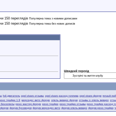
Популярна тема з новими дописами
Популярна тема без нових дописів
Швидкий перехід
вы
hdi двигатель
opel vivaro отзывы
opel vivaro расход топлива
opel vivaro форум
renault tra
рено трафик 1.9
мерседес вито форум
опель виваро форум
отзывы о опель виваро
отзы
й бензопилы
рено мастер форум
рено трафик
рено трафик отзывы
рено трафик расход т
 форум
форум бусоводов
форум мерседес вито
форум опель виваро
форум рено трафик
ч