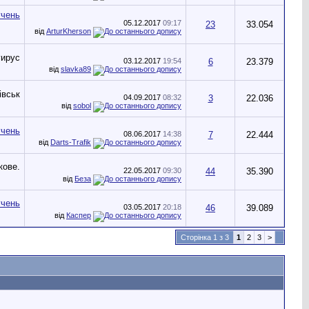
05.12.2017
09:17
23
33.054
від
ArturKherson
03.12.2017
19:54
6
23.379
від
slavka89
04.09.2017
08:32
3
22.036
від
sobol
08.06.2017
14:38
7
22.444
від
Darts-Trafik
22.05.2017
09:30
44
35.390
від
Беза
03.05.2017
20:18
46
39.089
від
Каспер
Сторінка 1 з 3
1
2
3
>