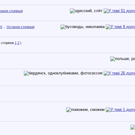
ання сторінка
)
6
...
Остання сторінка
)
1
2
)