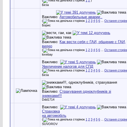
(
1
2
)
Беза
Важливо:
Автомобильные аварии .
(
1
2
3
4
5
6
...
Остання сторін
Борис
Важливо:
Как вести себя с ГАИ, общение с ГАИ,
видео
(
1
2
3
4
5
6
...
Остання сторін
lovebay
Важливо:
Увеличение налогов для СПД
(
1
2
3
4
5
6
...
Остання сторін
Беза
Важливо:
Страхування одноклубників зі
знижками!!!
Ddd1714
Важливо:
Страховка
на автомобіль
(
1
2
3
4
5
6
...
Остання сторін
SUVOROV