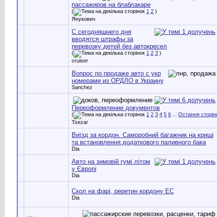
пассажиров на блаблакаре
(
1
2
)
Янукович
С сегодняшнего дня
вводятся штрафы за
перевозку детей без автокресел
(
1
2
3
)
cruiser
Вопрос по продаже авто с укр
номерами из ОРДЛО в Украину
Sanchez
Переоформление документов
(
1
2
3
4
5
6
...
Остання сторін
Tsezar
Виїзд за кордон. Саморобний багажник на криші
та встановлення додаткового паливного бака
Dia
Авто на зимовій гумі літом
у Європі
Dia
Скол на фарі, реретин кордону ЕС
Dia