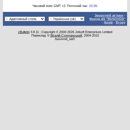
Часовий пояс GMT +2. Поточний час:
15:28
.
Зворотній зв'язок
-
Форум АК "BUSOVOD"
-
Архів
-
Вгору
vBulletin
3.8.11 ; Copyright © 2000-2026 Jelsoft Enterprises Limited
Переклад: ©
Віталій Стопчанський
, 2004-2010
busovod_ua©