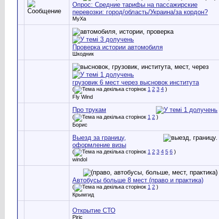
Опрос: Средние тарифы на пассажирские
перевозки: город/область/Украина/за кордон?
MyXa
Проверка истории автомобиля
Шкодник
грузовик 6 мест через высновок института
(
1
2
3
4
)
Fly Wind
Про трукам
(
1
2
)
Борис
Выезд за границу,
оформление визы
(
1
2
3
4
5
6
)
windol
Автобусы больше 8 мест (право и практика)
(
1
2
)
Крымгид
Открытие СТО
Piric