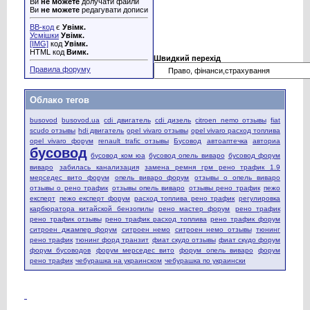
Ви
не можете
долучати файли
Ви
не можете
редагувати дописи
BB-код
є
Увімк.
Усмішки
Увімк.
[IMG]
код
Увімк.
HTML код
Вимк.
Швидкий перехід
Правила форуму
Облако тегов
busovod
busovod.ua
cdi двигатель
cdi дизель
citroen nemo отзывы
fiat
scudo отзывы
hdi двигатель
opel vivaro отзывы
opel vivaro расход топлива
opel vivaro форум
renault trafic отзывы
Бусовод
автоаптечка
авториа
бусовод
бусовод ком юа
бусовод опель виваро
бусовод форум
виваро
забилась канализация
замена ремня грм рено трафик 1.9
мерседес вито форум
опель виваро форум
отзывы о опель виваро
отзывы о рено трафик
отзывы опель виваро
отзывы рено трафик
пежо
експерт
пежо експерт форум
расход топлива рено трафик
регулировка
карбюратора китайской бензопилы
рено мастер форум
рено трафик
рено трафик отзывы
рено трафик расход топлива
рено трафик форум
ситроен джампер форум
ситроен немо
ситроен немо отзывы
тюнинг
рено трафик
тюнинг форд транзит
фиат скудо отзывы
фиат скудо форум
форум бусоводов
форум мерседес вито
форум опель виваро
форум
рено трафик
чебурашка на украинском
чебурашка по украински