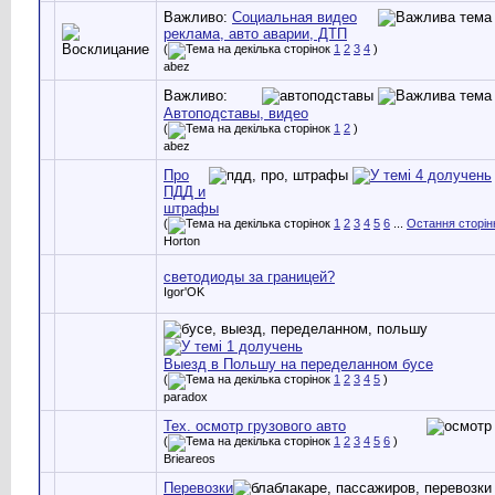
Важливо:
Социальная видео
реклама, авто аварии, ДТП
(
1
2
3
4
)
abez
Важливо:
Автоподставы, видео
(
1
2
)
abez
Про
ПДД и
штрафы
(
1
2
3
4
5
6
...
Остання сторін
Horton
светодиоды за границей?
Igor'OK
Выезд в Польшу на переделанном бусе
(
1
2
3
4
5
)
paradox
Тех. осмотр грузового авто
(
1
2
3
4
5
6
)
Brieareos
Перевозки