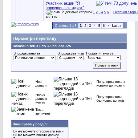
Участник акции "Я
паркуюсь как идиот"
(
1
2
3
4
5
6
...
Остання сторін
ASTOR
Сторінка 1 з 8
1
2
3
4
5
6
>
Last
»
Параметри перегляду
Показано тем з 1 по 30, всього 225
Впорядковано за
Впорядкувати за
Показати теми за
Нові
Популярна тема з
дописи
новими дописами
Нових
Популярна тема
дописів
без нових дописів
немає
Тема
зачинена
Ваші права у розділі
Ви
не можете
створювати теми
Ви
не можете
писати дописи