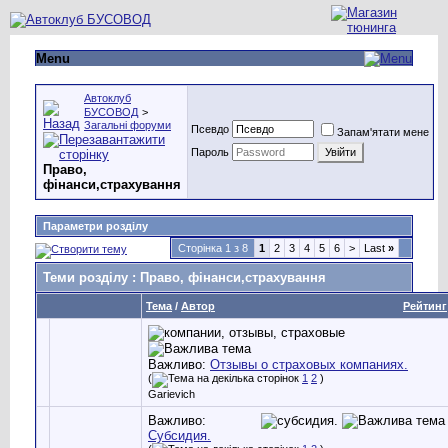
Menu
Автоклуб
БУСОВОД
>
Загальні форуми
Псевдо
Запам'ятати мене
Пароль
Право,
фінанси,страхування
Параметри розділу
Сторінка 1 з 8
1
2
3
4
5
6
>
Last
»
Теми розділу
: Право, фінанси,страхування
Тема
/
Автор
Рейтинг
Важливо:
Отзывы о страховых компаниях.
(
1
2
)
Garievich
Важливо:
Субсидия.