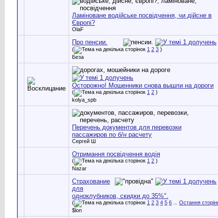
Ламіноване водійське посвідчення, чи дійсне в
Європі?
OlaF
Про пенсии.
(
1
2
3
)
Беза
Осторожно! Мошенники снова вышли на дороги
(
1
2
)
kolya_spb
Перечень документов для перевозки
пассажиров по б/н расчету
Сергей Ш
Отримання посвідчення водія
(
1
2
)
Nazar
Страхование
для
одноклубников, скидки до 35%".
(
1
2
3
4
5
6
...
Остання сторін
$lon