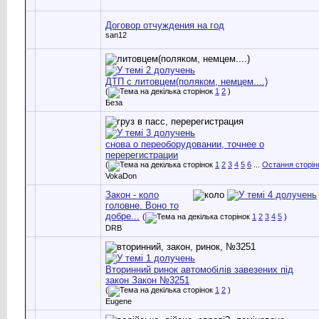
Договор отчуждения на год
san12
ДТП с литовцем(поляком, немцем....)
(
1
2
)
Беза
снова о переоборудовании, точнее о
перерегистрации
(
1
2
3
4
5
6
...
Остання сторін
VokaDon
Закон - коло
головне. Воно то
добре...
(
1
2
3
4
5
)
DRB
Вторинний ринок автомобілів завезених під
закон Закон №3251
(
1
2
)
Eugene