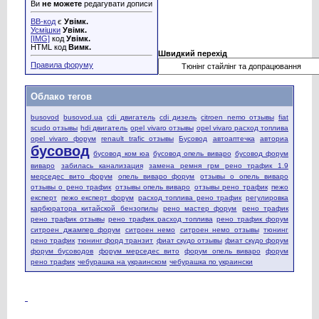
Ви
не можете
редагувати дописи
BB-код
є
Увімк.
Усмішки
Увімк.
[IMG]
код
Увімк.
HTML код
Вимк.
Швидкий перехід
Правила форуму
Облако тегов
busovod
busovod.ua
cdi двигатель
cdi дизель
citroen nemo отзывы
fiat
scudo отзывы
hdi двигатель
opel vivaro отзывы
opel vivaro расход топлива
opel vivaro форум
renault trafic отзывы
Бусовод
автоаптечка
авториа
бусовод
бусовод ком юа
бусовод опель виваро
бусовод форум
виваро
забилась канализация
замена ремня грм рено трафик 1.9
мерседес вито форум
опель виваро форум
отзывы о опель виваро
отзывы о рено трафик
отзывы опель виваро
отзывы рено трафик
пежо
експерт
пежо експерт форум
расход топлива рено трафик
регулировка
карбюратора китайской бензопилы
рено мастер форум
рено трафик
рено трафик отзывы
рено трафик расход топлива
рено трафик форум
ситроен джампер форум
ситроен немо
ситроен немо отзывы
тюнинг
рено трафик
тюнинг форд транзит
фиат скудо отзывы
фиат скудо форум
форум бусоводов
форум мерседес вито
форум опель виваро
форум
рено трафик
чебурашка на украинском
чебурашка по украински