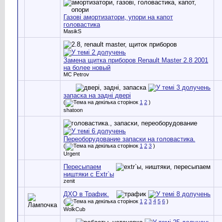
Газові амортизатори, упори на капот
головастика
MasikS
Замена щитка приборов Renault Master 2.8 2001
на более новый
MC Petrov
запаска на задні двері
(
1
2
)
shatoon
Переоборудование запаски на головастика.
(
1
2
3
)
Urgent
Пересыпаем
ништяки с Extr`ы
zenit
ДХО в Трафик.
(
1
2
3
4
5
6
)
WolkCub