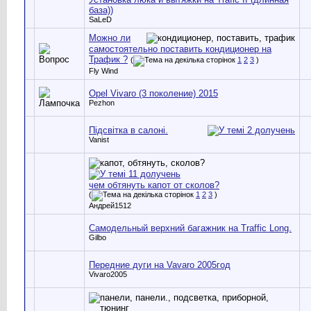
база))
SaLeD
Можно ли
самостоятельно поставить кондиционер на
Трафик ?
(
1
2
3
)
Fly Wind
Opel Vivaro (3 поколение) 2015
Pezhon
Підсвітка в салоні.
Vanist
чем обтянуть капот от сколов?
(
1
2
3
)
Андрей1512
Самодельный верхний багажник на Traffic Long.
Gilbo
Передние дуги на Vavaro 2005год
Vivaro2005