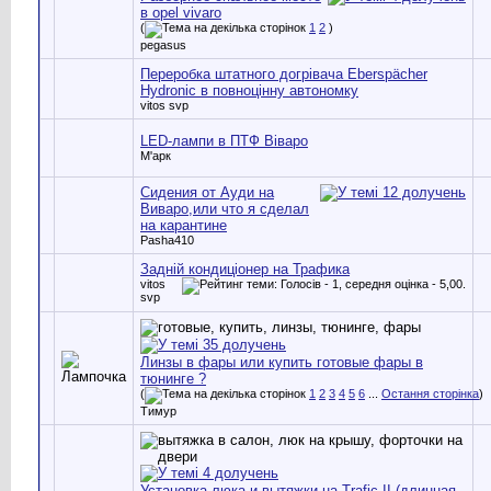
в opel vivaro
(
1
2
)
pegasus
Переробка штатного догрівача Eberspächer
Hydronic в повноцінну автономку
vitos svp
LED-лампи в ПТФ Віваро
М'арк
Сидения от Ауди на
Виваро,или что я сделал
на карантине
Pasha410
Задній кондиціонер на Трафика
vitos
svp
Линзы в фары или купить готовые фары в
тюнинге ?
(
1
2
3
4
5
6
...
Остання сторінка
)
Тимур
Установка люка и вытяжки на Trafic II (длинная