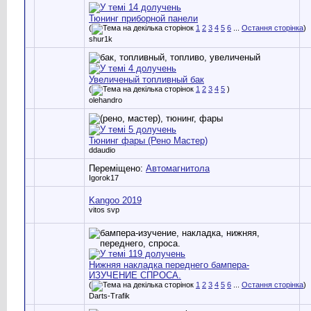
Тюнинг приборной панели
(
1
2
3
4
5
6
...
Остання сторінка
)
shur1k
Увеличеный топливный бак
(
1
2
3
4
5
)
olehandro
Тюнинг фары (Рено Мастер)
ddaudio
Переміщено:
Автомагнитола
Igorok17
Kangoo 2019
vitos svp
Нижняя накладка переднего бампера-
ИЗУЧЕНИЕ СПРОСА.
(
1
2
3
4
5
6
...
Остання сторінка
)
Darts-Trafik