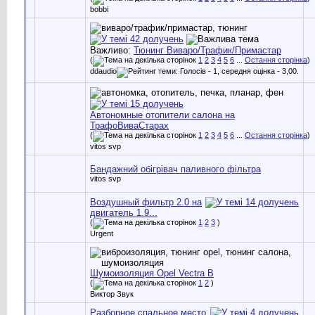
bobbi
Важливо:
Тюнинг Виваро/Трафик/Примастар
(
1
2
3
4
5
6
...
Остання сторінка
)
ddaudio
Автономные отопители салона на
ТрафоВиваСтарах
(
1
2
3
4
5
6
...
Остання сторінка
)
vitos svp
Бандажний обігрівач паливного фільтра
vitos svp
Воздушный фильтр 2.0 на
двигатель 1.9...
(
1
2
3
)
Urgent
Шумоизоляция Opel Vectra B
(
1
2
)
Виктор Звук
Разборное спальное место