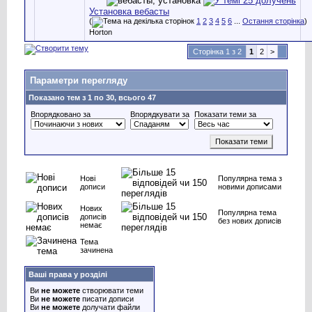
Установка вебасты
(
1
2
3
4
5
6
...
Остання сторінка
)
Horton
Сторінка 1 з 2
1
2
>
Параметри перегляду
Показано тем з 1 по 30, всього 47
Впорядковано за
Впорядкувати за
Показати теми за
Нові
Популярна тема з
дописи
новими дописами
Нових
Популярна тема
дописів
без нових дописів
немає
Тема
зачинена
Ваші права у розділі
Ви
не можете
створювати теми
Ви
не можете
писати дописи
Ви
не можете
долучати файли