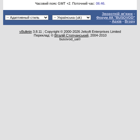
Часовий пояс GMT +2. Поточний час:
06:46
.
Зворотній зв'язок
-
Форум АК "BUSOVOD"
-
Архів
-
Вгору
vBulletin
3.8.11 ; Copyright © 2000-2026 Jelsoft Enterprises Limited
Переклад: ©
Віталій Стопчанський
, 2004-2010
busovod_ua©