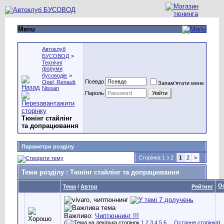
Menu
Автоклуб
БУСОВОД
>
Технічні
форуми
бусоводів
>
Псевдо
Opel, Renault,
Запам'ятати мене
Nissan
Пароль
Тюнінг стайлінг
та допрацювання
Параметри розділу
Сторінка 1 з 2
1
2
>
Теми розділу
: Тюнінг стайлінг та допрацювання
О
Тема
/
Автор
Рейтинг
Важливо:
Чиптюннинг !!!
(
1
2
3
4
5
6
...
Остання сторінка
)