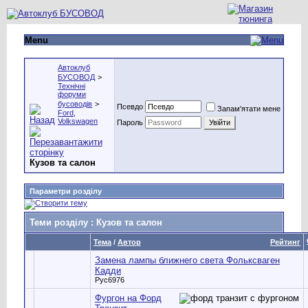
Menu
Автоклуб
БУСОВОД
>
Технічні
форуми
бусоводів
>
Псевдо
Запам'ятати мене
Ford,
Volkswagen
Пароль
Кузов та салон
Параметри розділу
Теми розділу
: Кузов та салон
Тема
/
Автор
Рейтинг
Замена лампы ближнего света Фольксваген
Кадди
Рус6976
Фургон на Форд