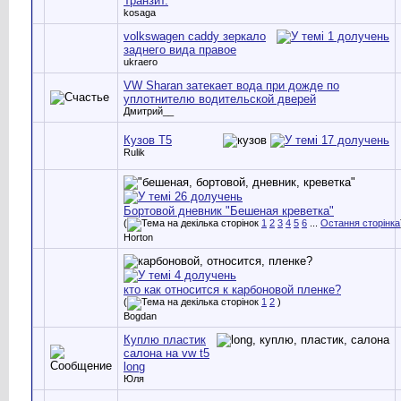
Транзит.
kosaga
volkswagen caddy зеркало
заднего вида правое
ukraero
VW Sharan затекает вода при дожде по
уплотнителю водительской дверей
Дмитрий__
Кузов Т5
Rulik
Бортовой дневник "Бешеная креветка"
(
1
2
3
4
5
6
...
Остання сторінка
Horton
кто как относится к карбоновой пленке?
(
1
2
)
Bogdan
Куплю пластик
салона на vw t5
long
Юля