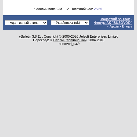
Часовий пояс GMT +2. Поточний час:
23:56
.
Зворотній зв'язок
-
Форум АК "BUSOVOD"
-
Архів
-
Вгору
vBulletin
3.8.11 ; Copyright © 2000-2026 Jelsoft Enterprises Limited
Переклад: ©
Віталій Стопчанський
, 2004-2010
busovod_ua©