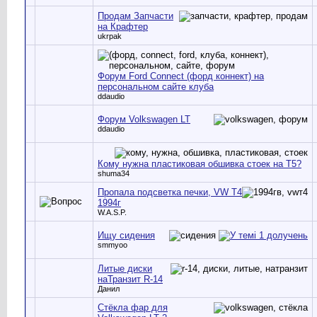
Продам Запчасти
на Крафтер
ukrpak
Форум Ford Connect (форд коннект) на
персональном сайте клуба
ddaudio
Форум Volkswagen LT
ddaudio
Кому нужна пластиковая обшивка стоек на Т5?
shuma34
Пропала подсветка печки, VW T4
1994г
W.A.S.P.
Ищу сидения
smmyoo
Литые диски
наТранзит R-14
Данил
Стёкла фар для