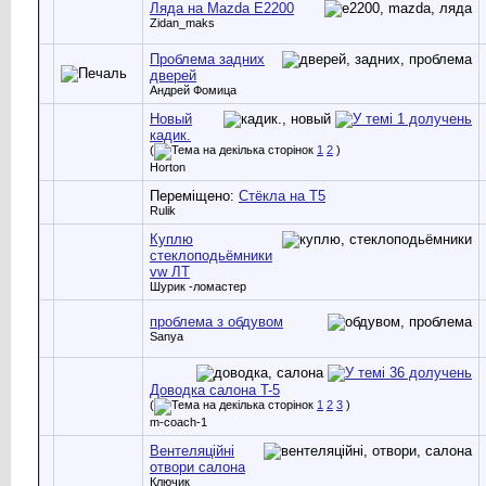
Ляда на Mazda E2200
Zidan_maks
Проблема задних
дверей
Андрей Фомица
Новый
кадик.
(
1
2
)
Horton
Переміщено:
Стёкла на Т5
Rulik
Куплю
стеклоподьёмники
vw ЛТ
Шурик -ломастер
проблема з обдувом
Sanya
Доводка салона T-5
(
1
2
3
)
m-coach-1
Вентеляційні
отвори салона
Ключик