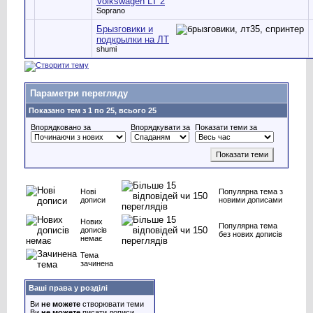
Volkswagen LT 2
Soprano
Брызговики и
подкрылки на ЛТ
shumi
Параметри перегляду
Показано тем з 1 по 25, всього 25
Впорядковано за
Впорядкувати за
Показати теми за
Нові
Популярна тема з
дописи
новими дописами
Нових
Популярна тема
дописів
без нових дописів
немає
Тема
зачинена
Ваші права у розділі
Ви
не можете
створювати теми
Ви
не можете
писати дописи