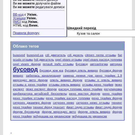
Ви
не можете
долучати файли
Ви
не можете
редагувати дописи
BB-код
є
Увімк.
Усмішки
Увімк.
[IMG]
код
Увімк.
HTML код
Вимк.
Швидкий перехід
Правила форуму
Облако тегов
busovod
busovod.ua
cdi двигатель
cdi дизель
citroen nemo отзывы
fiat
scudo отзывы
hdi двигатель
opel vivaro отзывы
opel vivaro расход топлива
opel vivaro форум
renault trafic отзывы
Бусовод
автоаптечка
авториа
бусовод
бусовод ком юа
бусовод опель виваро
бусовод форум
виваро
забилась канализация
замена ремня грм рено трафик 1.9
мерседес вито форум
опель виваро форум
отзывы о опель виваро
отзывы о рено трафик
отзывы опель виваро
отзывы рено трафик
пежо
експерт
пежо експерт форум
расход топлива рено трафик
регулировка
карбюратора китайской бензопилы
рено мастер форум
рено трафик
рено трафик отзывы
рено трафик расход топлива
рено трафик форум
ситроен джампер форум
ситроен немо
ситроен немо отзывы
тюнинг
рено трафик
тюнинг форд транзит
фиат скудо отзывы
фиат скудо форум
форум бусоводов
форум мерседес вито
форум опель виваро
форум
рено трафик
чебурашка на украинском
чебурашка по украински